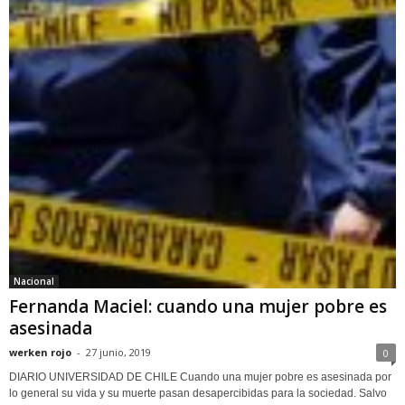
Nacional
Fernanda Maciel: cuando una mujer pobre es
asesinada
werken rojo
-
27 junio, 2019
0
DIARIO UNIVERSIDAD DE CHILE Cuando una mujer pobre es asesinada por
lo general su vida y su muerte pasan desapercibidas para la sociedad. Salvo