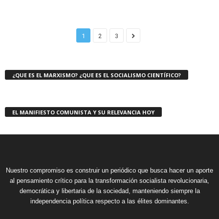
1
2
3
¿QUE ES EL MARXISMO? ¿QUE ES EL SOCIALISMO CIENTÍFICO?
EL MANIFIESTO COMUNISTA Y SU RELEVANCIA HOY
Nuestro compromiso es construir un periódico que busca hacer un aporte
al pensamiento crítico para la transformación socialista revolucionaria,
democrática y libertaria de la sociedad, manteniendo siempre la
independencia política respecto a las élites dominantes.