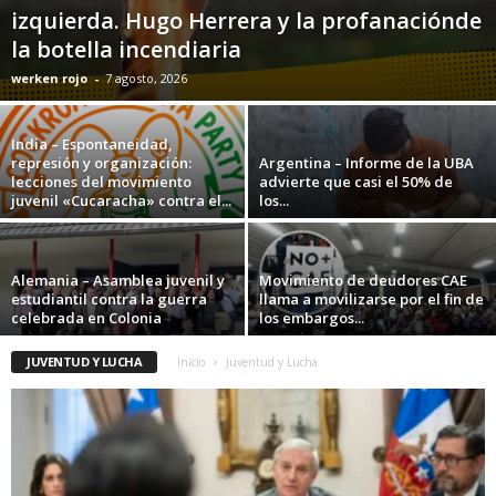
izquierda. Hugo Herrera y la profanaciónde
la botella incendiaria
werken rojo
-
7 agosto, 2026
India – Espontaneidad,
represión y organización:
Argentina – Informe de la UBA
lecciones del movimiento
advierte que casi el 50% de
juvenil «Cucaracha» contra el...
los...
Alemania – Asamblea juvenil y
Movimiento de deudores CAE
estudiantil contra la guerra
llama a movilizarse por el fin de
celebrada en Colonia
los embargos...
JUVENTUD Y LUCHA
Inicio
Juventud y Lucha