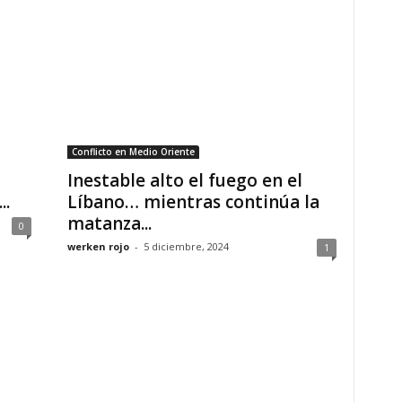
Conflicto en Medio Oriente
Inestable alto el fuego en el
..
Líbano… mientras continúa la
matanza...
0
werken rojo
-
5 diciembre, 2024
1