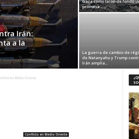
Gaza como telón de fondo de
promesa...
tra Irán:
ta a la
La guerra de cambio de rég
de Netanyahu y Trump cont
Irán amplía...
¿Q
nflicto en Medio Oriente
SO
Conflicto en Medio Oriente