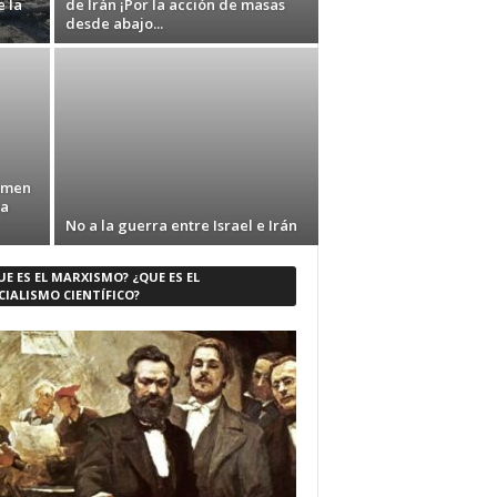
 la
de Irán ¡Por la acción de masas
desde abajo...
imen
ra
No a la guerra entre Israel e Irán
UE ES EL MARXISMO? ¿QUE ES EL
CIALISMO CIENTÍFICO?