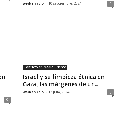
werken rojo
-
10 septiembre, 2024
0
Conflicto en Medio Oriente
en
Israel y su limpieza étnica en
Gaza, las márgenes de un...
werken rojo
-
13 julio, 2024
0
0