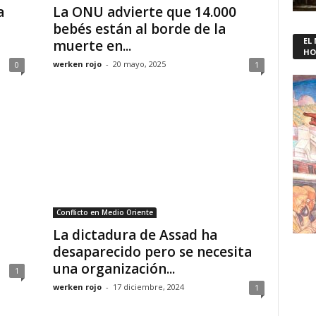
a
La ONU advierte que 14.000
bebés están al borde de la
EL
muerte en...
HO
werken rojo
-
20 mayo, 2025
0
1
Conflicto en Medio Oriente
La dictadura de Assad ha
desaparecido pero se necesita
una organización...
1
werken rojo
-
17 diciembre, 2024
1