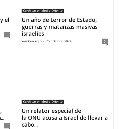
Conflicto en Medio Oriente
y el
Un año de terror de Estado,
guerras y matanzas masivas
israelíes
1
werken rojo
-
25 octubre, 2024
0
Conflicto en Medio Oriente
,
Un relator especial de
..
la ONU acusa a Israel de llevar a
cabo...
1