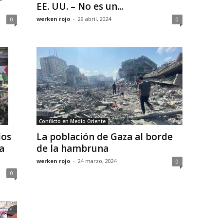
EE. UU. – No es un...
werken rojo
-
29 abril, 2024
0
0
Conflicto en Medio Oriente
los
La población de Gaza al borde
a
de la hambruna
werken rojo
-
24 marzo, 2024
0
0