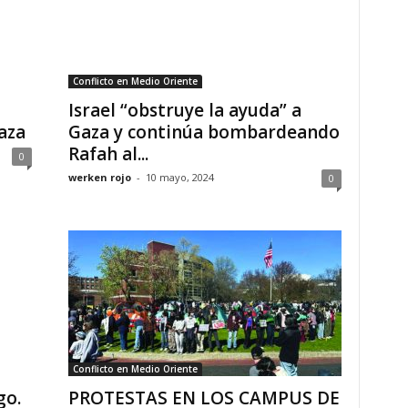
Conflicto en Medio Oriente
Israel “obstruye la ayuda” a
aza
Gaza y continúa bombardeando
Rafah al...
0
werken rojo
-
10 mayo, 2024
0
Conflicto en Medio Oriente
go.
PROTESTAS EN LOS CAMPUS DE