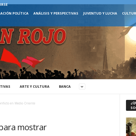
IRSE
ACIÓN POLÍTICA
ANÁLISIS Y PERSPECTIVAS
JUVENTUD Y LUCHA
CULTUR
CTIVAS
ARTE Y CULTURA
BANCA
¿Q
nflicto en Medio Oriente
SO
 para mostrar