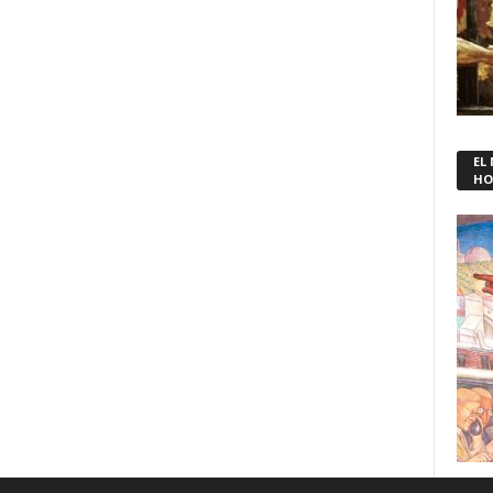
EL
HO