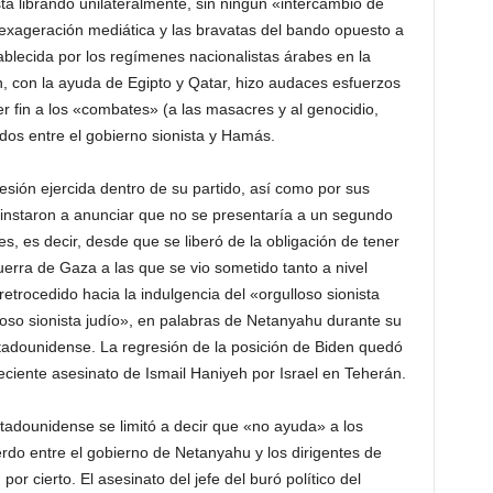
tá librando unilateralmente, sin ningún «intercambio de
 exageración mediática y las bravatas del bando opuesto a
blecida por los regímenes nacionalistas árabes en la
, con la ayuda de Egipto y Qatar, hizo audaces esfuerzos
r fin a los «combates» (a las masacres y al genocidio,
idos entre el gobierno sionista y Hamás.
sión ejercida dentro de su partido, así como por sus
le instaron a anunciar que no se presentaría a un segundo
 es decir, desde que se liberó de la obligación de tener
uerra de Gaza a las que se vio sometido tanto a nivel
retrocedido hacia la indulgencia del «orgulloso sionista
loso sionista judío», en palabras de Netanyahu durante su
estadounidense. La regresión de la posición de Biden quedó
eciente asesinato de Ismail Haniyeh por Israel en Teherán.
stadounidense se limitó a decir que «no ayuda» a los
rdo entre el gobierno de Netanyahu y los dirigentes de
r cierto. El asesinato del jefe del buró político del