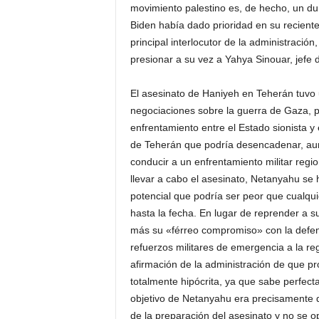
movimiento palestino es, de hecho, un dur
Biden había dado prioridad en su reciente 
principal interlocutor de la administració
presionar a su vez a Yahya Sinouar, jefe 
El asesinato de Haniyeh en Teherán tuvo
negociaciones sobre la guerra de Gaza, p
enfrentamiento entre el Estado sionista y
de Teherán que podría desencadenar, aun
conducir a un enfrentamiento militar regio
llevar a cabo el asesinato, Netanyahu se
potencial que podría ser peor que cualqu
hasta la fecha. En lugar de reprender a s
más su «férreo compromiso» con la defen
refuerzos militares de emergencia a la reg
afirmación de la administración de que p
totalmente hipócrita, ya que sabe perfect
objetivo de Netanyahu era precisamente de
de la preparación del asesinato y no se op