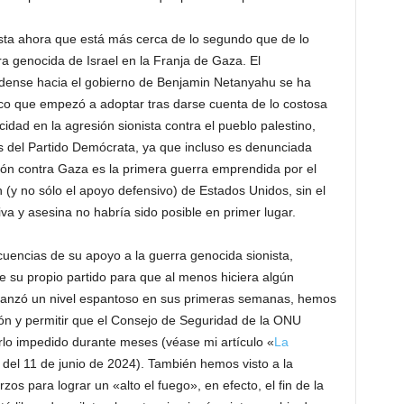
sta ahora que está más cerca de lo segundo que de lo
ra genocida de Israel en la Franja de Gaza. El
dense hacia el gobierno de Benjamin Netanyahu se ha
ico que empezó a adoptar tras darse cuenta de lo costosa
cidad en la agresión sionista contra el pueblo palestino,
es del Partido Demócrata, ya que incluso es denunciada
sión contra Gaza es la primera guerra emprendida por el
n (y no sólo el apoyo defensivo) de Estados Unidos, sin el
iva y asesina no habría sido posible en primer lugar.
uencias de su apoyo a la guerra genocida sionista,
de su propio partido para que al menos hiciera algún
lcanzó un nivel espantoso en sus primeras semanas, hemos
ción y permitir que el Consejo de Seguridad de la ONU
rlo impedido durante meses (véase mi artículo «
La
 del 11 de junio de 2024). También hemos visto a la
os para lograr un «alto el fuego», en efecto, el fin de la