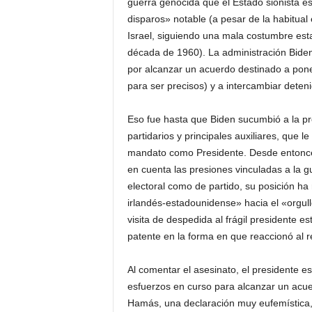
guerra genocida que el Estado sionista es
disparos» notable (a pesar de la habitual
Israel, siguiendo una mala costumbre esta
década de 1960). La administración Biden
por alcanzar un acuerdo destinado a pone
para ser precisos) y a intercambiar deten
Eso fue hasta que Biden sucumbió a la pre
partidarios y principales auxiliares, que 
mandato como Presidente. Desde entonces,
en cuenta las presiones vinculadas a la g
electoral como de partido, su posición ha 
irlandés-estadounidense» hacia el «orgul
visita de despedida al frágil presidente 
patente en la forma en que reaccionó al r
Al comentar el asesinato, el presidente e
esfuerzos en curso para alcanzar un acue
Hamás, una declaración muy eufemística, po