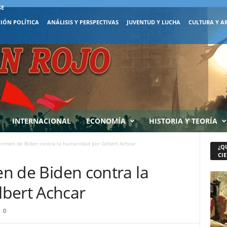
SE
IÓN POLÍTICA
ANÁLISIS Y PERSPECTIVAS
JUVENTUD Y LUCHA
CULTURA Y A
INTERNACIONAL
ECONOMÍA
HISTORIA Y TEORÍA
 crimen de Biden contra la humanidad por Gilbert Achcar
¿Q
CIE
en de Biden contra la
bert Achcar
0