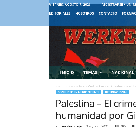
VIERNES, AGOSTO 7, 2026
REGISTRARSE / UNIR
EDITORIALES
NOSOTROS
CONTACTO
FORMAC
INICIO
TEMAS
NACIONAL
Inicio
Conflicto en Medio Oriente
Palestina – El
CONFLICTO EN MEDIO ORIENTE
INTERNACIONAL
Palestina – El crim
humanidad por Gil
Por
werken rojo
-
9 agosto, 2024
786