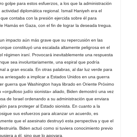
o golpe para estos esfuerzos, a los que la administración
actividad diplomática regional. Ismail Haniyeh era el
n, que contaba con la presión ejercida sobre él para
de Hamás en Gaza, con el fin de lograr la deseada tregua.
 un impacto aún más grave que su repercusión en las
orque constituyó una escalada altamente peligrosa en el
 el régimen iraní. Provocará inevitablemente una respuesta
que sea involuntariamente, una espiral que podría
nal a gran escala. En otras palabras, al dar luz verde para
 ha arriesgado a implicar a Estados Unidos en una guerra
ier guerra que Washington haya librado en Oriente Próximo
u «orgulloso judío sionista» aliado, Biden demostró una vez
sa de Israel ordenando a su administración que enviara
ión para proteger al Estado sionista. En cuanto a la
rosigue sus esfuerzos para alcanzar un acuerdo, es
amente que el asesinato destruyó esta perspectiva y que el
struirla. Biden actuó como si tuviera conocimiento previo
usiera a él, sino que lo apoyara.