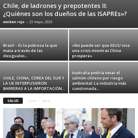
Chile, de ladrones y prepotentes II:
¿Quiénes son los dueños de las ISAPREs»?
werken rojo
-
23 mayo, 2023
Brasil – Es la pobreza la que
«No puede ser que EEUU viva
mata a través de las
una crisis mientras China
desiguales...
prospere»
Australia podría vetar el
CHILE, CHINA, COREA DEL SUR Y
salmón chileno por riesgo
LA UE INTERPUSIERON
ambiental: La industria más
BARRERAS A LA IMPORTACIÓN...
cuestionada...
SALUD
Inicio
Salud