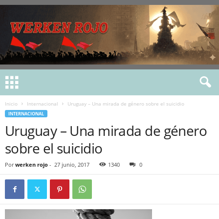
Inicio
Internacional
Uruguay – Una mirada de género sobre el suicidio
INTERNACIONAL
Uruguay – Una mirada de género
sobre el suicidio
Por
werken rojo
-
27 junio, 2017
1340
0