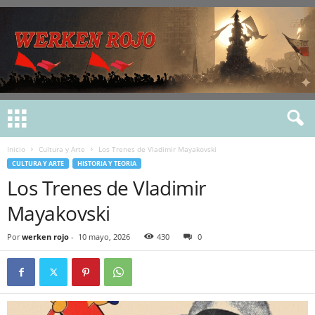
Inicio
Cultura y Arte
Los Trenes de Vladimir Mayakovski
CULTURA Y ARTE
HISTORIA Y TEORIA
Los Trenes de Vladimir
Mayakovski
Por
werken rojo
-
10 mayo, 2026
430
0