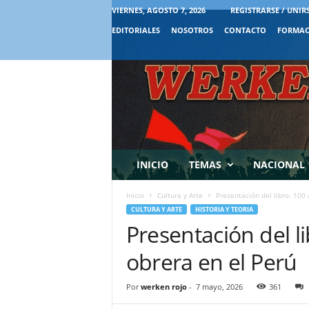
VIERNES, AGOSTO 7, 2026
REGISTRARSE / UNIR
EDITORIALES
NOSOTROS
CONTACTO
FORMAC
INICIO
TEMAS
NACIONAL
Inicio
Cultura y Arte
Presentación del libro: 100
CULTURA Y ARTE
HISTORIA Y TEORIA
Presentación del l
obrera en el Perú
Por
werken rojo
-
7 mayo, 2026
361