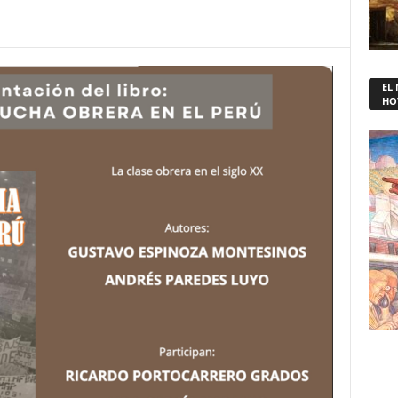
EL
HO