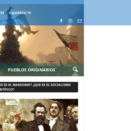
RTE
IZQUIERDA TV
PUEBLOS ORIGINARIOS
UE ES EL MARXISMO? ¿QUE ES EL SOCIALISMO
NTÍFICO?