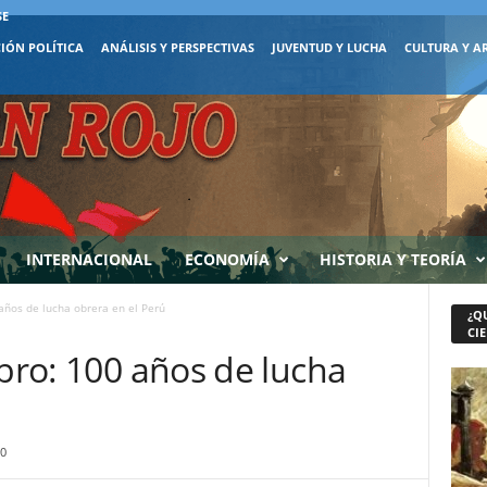
SE
IÓN POLÍTICA
ANÁLISIS Y PERSPECTIVAS
JUVENTUD Y LUCHA
CULTURA Y A
INTERNACIONAL
ECONOMÍA
HISTORIA Y TEORÍA
 años de lucha obrera en el Perú
¿Q
CIE
ibro: 100 años de lucha
0