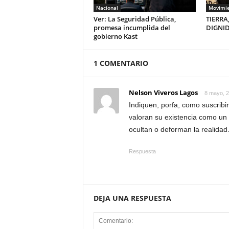
Nacional
Movimie
Ver: La Seguridad Pública,
TIERRA
promesa incumplida del
DIGNI
gobierno Kast
1 COMENTARIO
Nelson Viveros Lagos
8 mayo, 2
Indiquen, porfa, como suscrib
valoran su existencia como un 
ocultan o deforman la realidad
Respuesta
DEJA UNA RESPUESTA