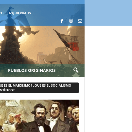
RTE
IZQUIERDA TV
PUEBLOS ORIGINARIOS
UE ES EL MARXISMO? ¿QUE ES EL SOCIALISMO
NTÍFICO?