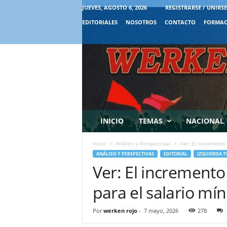
JUEVES, AGOSTO 6, 2026
REGISTRARSE / UNIRSE
EDITORIALES
NOSOTROS
CONTACTO
FORMAC
INICIO
TEMAS
NACIONAL
Inicio
Análisis y Perspectivas
Ver: El incremento
ANÁLISIS Y PERSPECTIVAS
EDITORIAL
IZQUIERDA T
Ver: El incremento
para el salario mí
Por
werken rojo
-
7 mayo, 2026
278