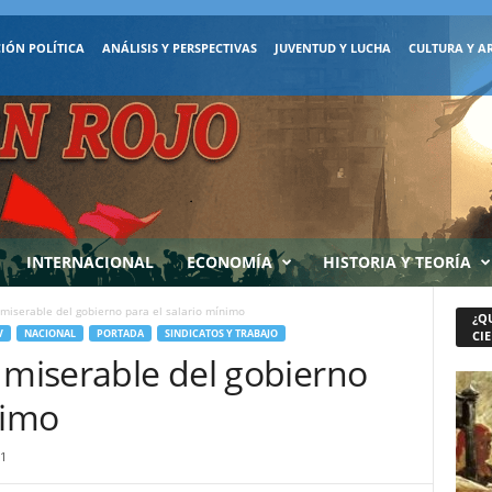
IÓN POLÍTICA
ANÁLISIS Y PERSPECTIVAS
JUVENTUD Y LUCHA
CULTURA Y A
INTERNACIONAL
ECONOMÍA
HISTORIA Y TEORÍA
 miserable del gobierno para el salario mínimo
¿Q
V
NACIONAL
PORTADA
SINDICATOS Y TRABAJO
CIE
 miserable del gobierno
nimo
1