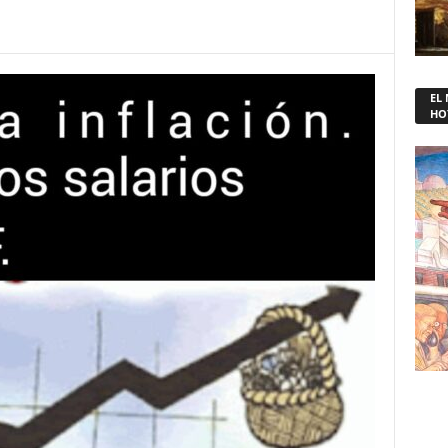
EL
HO