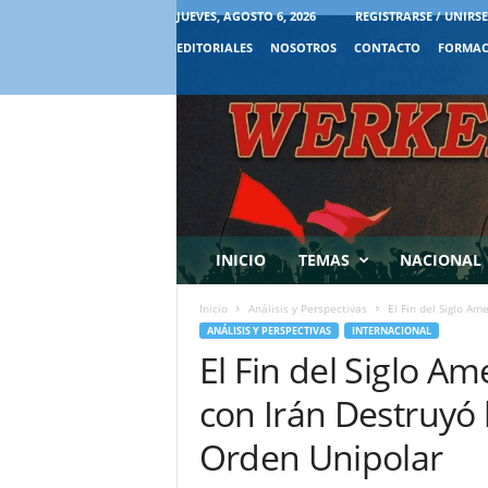
JUEVES, AGOSTO 6, 2026
REGISTRARSE / UNIRSE
EDITORIALES
NOSOTROS
CONTACTO
FORMAC
INICIO
TEMAS
NACIONAL
Inicio
Análisis y Perspectivas
El Fin del Siglo Am
ANÁLISIS Y PERSPECTIVAS
INTERNACIONAL
El Fin del Siglo A
con Irán Destruyó 
Orden Unipolar