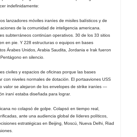
er indefinidamente:
s lanzadores móviles iraníes de misiles balísticos y de
aciones de la comunidad de inteligencia americana.
 subterráneos continúan operativos. 30 de los 33 sitios
uen en pie. Y 228 estructuras o equipos en bases
os Árabes Unidos, Arabia Saudita, Jordania e Irak fueron
 Pentágono en silencio.
s civiles y espacios de oficinas porque las bases
 con niveles normales de dotación. El portaaviones USS
o valor se alejaron de los envelopes de strike iraníes —
ón iraní estaba diseñada para lograr.
ericana no colapsó de golpe. Colapsó en tiempo real,
ficadas, ante una audiencia global de líderes políticos,
ecisiones estratégicas en Beijing, Moscú, Nueva Delhi, Riad
siones.