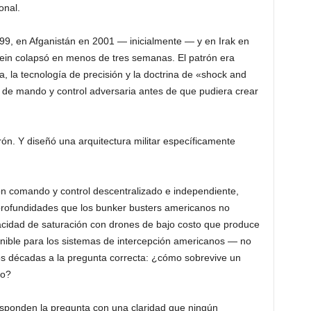
onal.
9, en Afganistán en 2001 — inicialmente — y en Irak en
in colapsó en menos de tres semanas. El patrón era
, la tecnología de precisión y la doctrina de «shock and
a de mando y control adversaria antes de que pudiera crear
ón. Y diseñó una arquitectura militar específicamente
n comando y control descentralizado e independiente,
profundidades que los bunker busters americanos no
acidad de saturación con drones de bajo costo que produce
enible para los sistemas de intercepción americanos — no
os décadas a la pregunta correcta: ¿cómo sobrevive un
no?
 responden la pregunta con una claridad que ningún