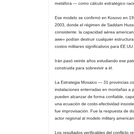
metáfora — como cálculo estratégico raci
Ese modelo se confirmó en Kosovo en 199
2003, donde el régimen de Saddam Husse
consistente: la capacidad aérea americana
awe» podían destruir cualquier estructur
costos militares significativos para EE.UU.
Irán pasó veinte años estudiando ese patr
construida para sobrevivir a él.
La Estrategia Mosaico — 31 provincias co
instalaciones enterradas en montañas a 
pueden alcanzar de forma confiable, cap
una ecuación de costo-efectividad insost
fue improvisación. Fue la respuesta de d
actor regional al modelo military america
Los resultados verificables del conflicto