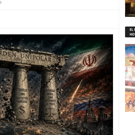
0
EL
HO