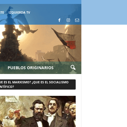
RTE
IZQUIERDA TV
PUEBLOS ORIGINARIOS
UE ES EL MARXISMO? ¿QUE ES EL SOCIALISMO
NTÍFICO?