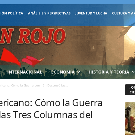
IÓN POLÍTICA
ANÁLISIS Y PERSPECTIVAS
JUVENTUD Y LUCHA
CULTURA Y A
INTERNACIONAL
ECONOMÍA
HISTORIA Y TEORÍA
ericano: Cómo la Guerra con Irán Destruyó las...
¿Q
CIE
mericano: Cómo la Guerra
las Tres Columnas del