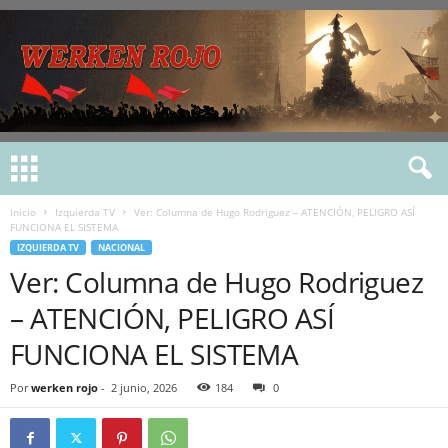
Inicio
Izquierda TV
Ver: Columna de Hugo Rodriguez – ATENCIÓN, PELIGRO ASÍ
FUNCIONA EL SISTEMA
IZQUIERDA TV
NACIONAL
Ver: Columna de Hugo Rodriguez
– ATENCIÓN, PELIGRO ASÍ
FUNCIONA EL SISTEMA
Por
werken rojo
-
2 junio, 2026
184
0