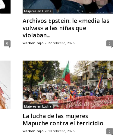
Mujeres en Lucha
Archivos Epstein: le «media las
vulvas» a las niñas que
violaban...
werken rojo
-
22 febrero, 2026
0
0
Mujeres en Lucha
La lucha de las mujeres
Mapuche contra el terricidio
werken rojo
-
18 febrero, 2026
0