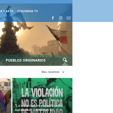
A Y ARTE
IZQUIERDA TV
PUEBLOS ORIGINARIOS
Más recientes
“La violación no es política de
natalidad”: convocan a