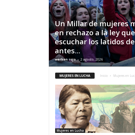
Un Millar de mujeres 
en rechazo a la ley que
escuchar los latidos de
antes...
werken rojo
-
2 agosto, 2026
MUJERES EN LUCHA
Inicio
Mujeres en Lu
Mujeres en Lucha