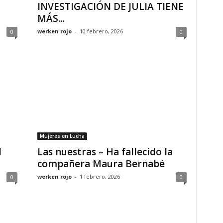
INVESTIGACIÓN DE JULIA TIENE
MÁS...
werken rojo
-
10 febrero, 2026
0
0
Mujeres en Lucha
l
Las nuestras – Ha fallecido la
compañera Maura Bernabé
werken rojo
-
1 febrero, 2026
0
0