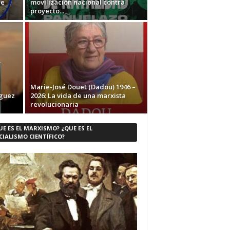
ne
movilización nacional contra
proyecto...
Marie-José Douet (Dadou) 1946 –
iguez
2026: La vida de una marxista
revolucionaria
UE ES EL MARXISMO? ¿QUE ES EL
CIALISMO CIENTÍFICO?