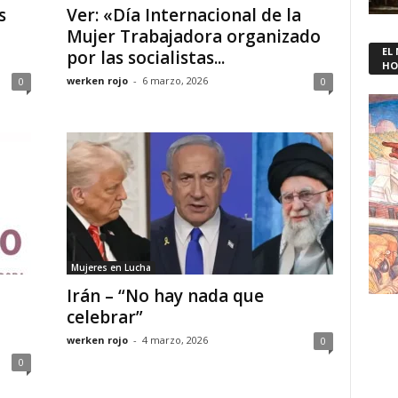
s
Ver: «Día Internacional de la
Mujer Trabajadora organizado
EL
por las socialistas...
HO
werken rojo
-
6 marzo, 2026
0
0
Mujeres en Lucha
Irán – “No hay nada que
celebrar”
werken rojo
-
4 marzo, 2026
0
0