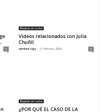
Mujeres en Lucha
ige
Videos relacionados con Julia
.
Chuñil
werken rojo
-
11 febrero, 2026
0
0
Mujeres en Lucha
ón
¡¡POR QUÉ EL CASO DE LA