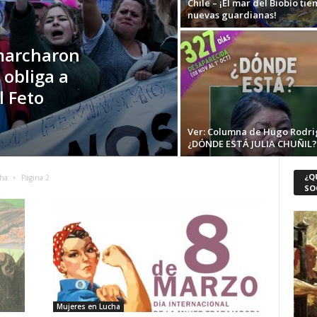
Chile – ¡El mar del Biobío tie
nuevas guardianas!
marcharon
 obliga a
l Feto
Ver: Columna de Hugo Rodr
¿DÓNDE ESTÁ JULIA CHUÑIL?
¿Q
cha
Página 2
SO
Mujeres en Lucha