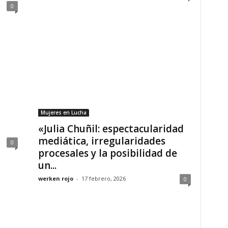
0
Mujeres en Lucha
«Julia Chuñil: espectacularidad
mediática, irregularidades
0
procesales y la posibilidad de
un...
werken rojo
-
17 febrero, 2026
0