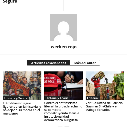
Segura
werken rojo
Artículos relacionados
Más del autor
Historia y Teoria
Editorial
Historia y Teoria
Contra el antifascismo
Ver: Columna de Patricio
El trotskismo sigue
liberal: la ultraderecha no
Guzman S. «Chile y el
figurando en la historia, y
se combate
trabajo forzado»
ha dejado su marca en el
reconstruyendo la vieja
marxismo
institucionalidad
democrático burguesa