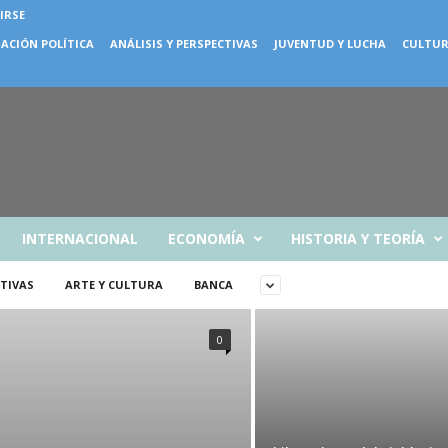
IRSE
ACIÓN POLÍTICA
ANÁLISIS Y PERSPECTIVAS
JUVENTUD Y LUCHA
CULTUR
INTERNACIONAL
ECONOMÍA
HISTORIA Y TEORÍA
CTIVAS
ARTE Y CULTURA
BANCA
0