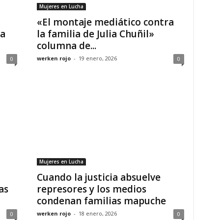
Mujeres en Lucha
«El montaje mediático contra
ia
la familia de Julia Chuñil»
columna de...
werken rojo
-
19 enero, 2026
0
0
Mujeres en Lucha
Cuando la justicia absuelve
as
represores y los medios
condenan familias mapuche
werken rojo
-
18 enero, 2026
0
0