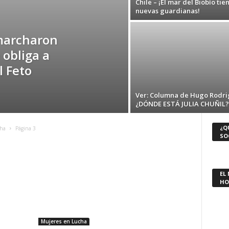
Chile – ¡El mar del Biobío tie
nuevas guardianas!
marcharon
 obliga a
l Feto
Ver: Columna de Hugo Rodr
¿DÓNDE ESTÁ JULIA CHUÑIL?
¿Q
cha
Página 3
SO
EL
HO
Mujeres en Lucha