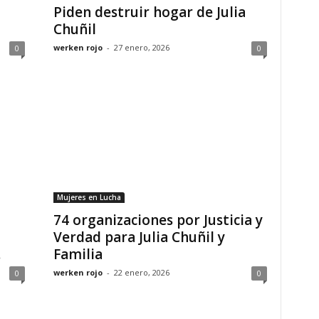
Piden destruir hogar de Julia
Chuñil
werken rojo
-
27 enero, 2026
0
0
Mujeres en Lucha
74 organizaciones por Justicia y
Verdad para Julia Chuñil y
.
Familia
werken rojo
-
22 enero, 2026
0
0