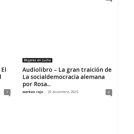
Mujeres en Lucha
 El
Audiolibro – La gran traición de
l
La socialdemocracia alemana
por Rosa...
werken rojo
-
20 diciembre, 2025
1
0