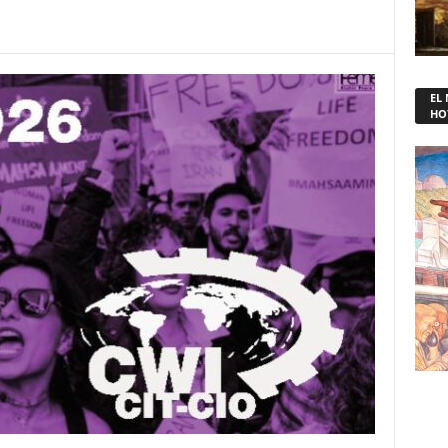
EL
HO