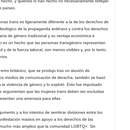
n hecho, y quienes lo han hecho no necesariamente reflejan
s países.
onas trans es ligeramente diferente a la de los derechos de
deológico de la propaganda antitrans y contra los derechos
aria de género tradicional y su ventaja económica e
ero es un hecho que las personas transgénero representan
y de la fuerza laboral, son menos visibles y, por lo tanto,
rios.
premo británico, que se produjo tras un aluvión de
los medios de comunicación de derecha, también se basó
la violencia de género y lo explotó. Esto fue impulsado
ue argumentan que las mujeres trans deben ser excluidas
resentan una amenaza para ellas.
mento y a los intentos de sembrar divisiones entre los
anifestación masiva en apoyo a los derechos de las
es mucho más amplios que la comunidad LGBTQ+. Sin