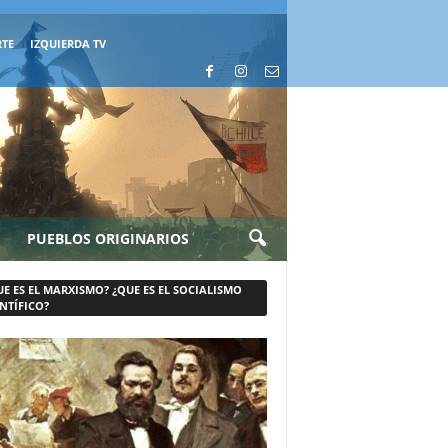
RTE
IZQUIERDA TV
PUEBLOS ORIGINARIOS
UE ES EL MARXISMO? ¿QUE ES EL SOCIALISMO
NTÍFICO?