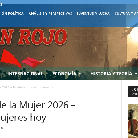
SE
IÓN POLÍTICA
ANÁLISIS Y PERSPECTIVAS
JUVENTUD Y LUCHA
CULTURA Y A
INTERNACIONAL
ECONOMÍA
HISTORIA Y TEORÍA
er 2026 – Movimientos de mujeres hoy
¿Q
CIE
de la Mujer 2026 –
ujeres hoy
0