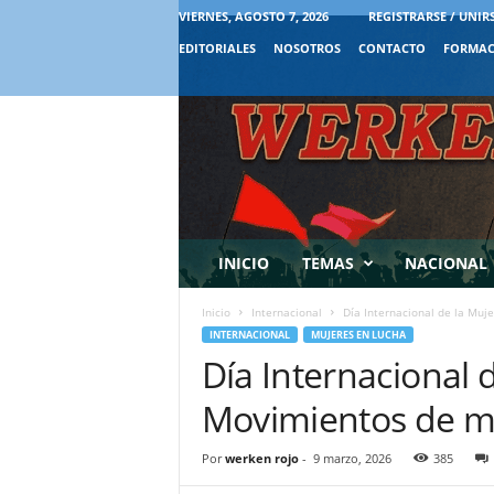
VIERNES, AGOSTO 7, 2026
REGISTRARSE / UNIR
EDITORIALES
NOSOTROS
CONTACTO
FORMAC
INICIO
TEMAS
NACIONAL
Inicio
Internacional
Día Internacional de la Muj
INTERNACIONAL
MUJERES EN LUCHA
Día Internacional 
Movimientos de m
Por
werken rojo
-
9 marzo, 2026
385