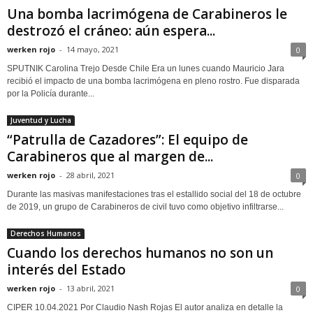
Una bomba lacrimógena de Carabineros le
destrozó el cráneo: aún espera...
werken rojo
-
14 mayo, 2021
0
SPUTNIK Carolina Trejo Desde Chile Era un lunes cuando Mauricio Jara
recibió el impacto de una bomba lacrimógena en pleno rostro. Fue disparada
por la Policía durante...
Juventud y Lucha
“Patrulla de Cazadores”: El equipo de
Carabineros que al margen de...
werken rojo
-
28 abril, 2021
0
Durante las masivas manifestaciones tras el estallido social del 18 de octubre
de 2019, un grupo de Carabineros de civil tuvo como objetivo infiltrarse...
Derechos Humanos
Cuando los derechos humanos no son un
interés del Estado
werken rojo
-
13 abril, 2021
0
CIPER 10.04.2021 Por Claudio Nash Rojas El autor analiza en detalle la