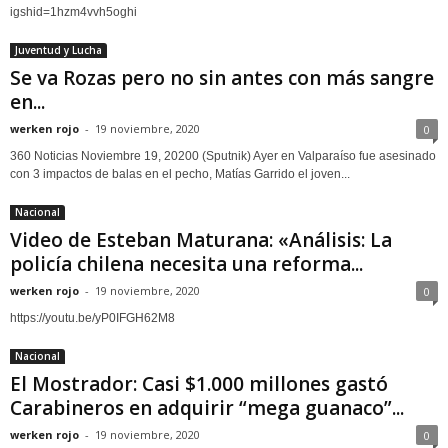
igshid=1hzm4vvh5oghi
Juventud y Lucha
Se va Rozas pero no sin antes con más sangre
en...
werken rojo
-
19 noviembre, 2020
0
360 Noticias Noviembre 19, 20200 (Sputnik) Ayer en Valparaíso fue asesinado
con 3 impactos de balas en el pecho, Matías Garrido el joven...
Nacional
Video de Esteban Maturana: «Análisis: La
policía chilena necesita una reforma...
werken rojo
-
19 noviembre, 2020
0
https://youtu.be/yP0IFGH62M8
Nacional
El Mostrador: Casi $1.000 millones gastó
Carabineros en adquirir “mega guanaco”...
werken rojo
-
19 noviembre, 2020
0