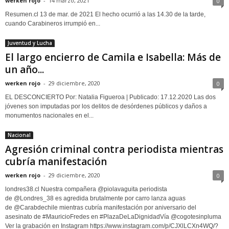
werken rojo
-
14 marzo, 2021
0
Resumen.cl 13 de mar. de 2021 El hecho ocurrió a las 14.30 de la tarde,
cuando Carabineros irrumpió en...
Juventud y Lucha
El largo encierro de Camila e Isabella: Más de
un año...
werken rojo
-
29 diciembre, 2020
0
EL DESCONCIERTO Por: Natalia Figueroa | Publicado: 17.12.2020 Las dos
jóvenes son imputadas por los delitos de desórdenes públicos y daños a
monumentos nacionales en el...
Nacional
Agresión criminal contra periodista mientras
cubría manifestación
werken rojo
-
29 diciembre, 2020
0
londres38.cl Nuestra compañera @piolavaguita periodista
de @Londres_38 es agredida brutalmente por carro lanza aguas
de @Carabdechile mientras cubría manifestación por aniversario del
asesinato de #MauricioFredes en #PlazaDeLaDignidadVía @cogotesinpluma
Ver la grabación en Instagram https://www.instagram.com/p/CJXlLCXn4WQ/?