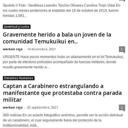
Sputnik © Foto : Gentileza Leandro Torchio Olivares Carolina Trejo Vidal En
los cuatro meses posteriores al estallido del 18 de octubre de 2019, fueron
heridas 1.681...
Juventud y Lucha
Gravemente herido a bala un joven de la
comunidad Temukuikui en...
werken rojo
-
14 diciembre, 2021
0
URGENTE Hace pocos momentos hubo un allanamiento en el lof Temukuikui,
por parte de efectivos policiales acompañado de fuerzas militares, donde
resulto gravemente herido a...
Derechos Humanos
Captan a Carabinero estrangulando a
manifestante que protestaba contra parada
militar
werken rojo
-
20 septiembre, 2021
0
360 noticias En un acierto fotográfico anónimo, permite ver la acción delictual
de un carabinero, el cual seguramente fuera del protocolo de la
institucionalidad, está...