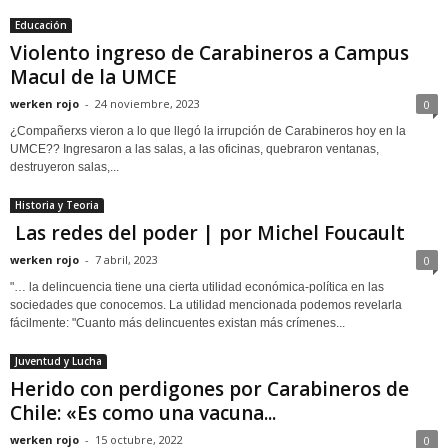
Educación
Violento ingreso de Carabineros a Campus
Macul de la UMCE
werken rojo
-
24 noviembre, 2023
0
¿Compañerxs vieron a lo que llegó la irrupción de Carabineros hoy en la
UMCE?? Ingresaron a las salas, a las oficinas, quebraron ventanas,
destruyeron salas,...
Historia y Teoria
Las redes del poder | por Michel Foucault
werken rojo
-
7 abril, 2023
0
"… la delincuencia tiene una cierta utilidad económica-política en las
sociedades que conocemos. La utilidad mencionada podemos revelarla
fácilmente: "Cuanto más delincuentes existan más crímenes...
Juventud y Lucha
Herido con perdigones por Carabineros de
Chile: «Es como una vacuna...
werken rojo
-
15 octubre, 2022
0