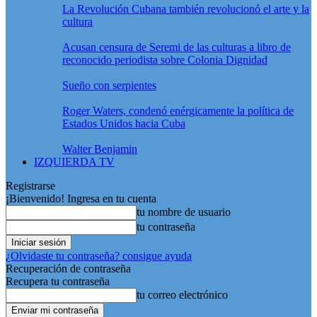
La Revolución Cubana también revolucionó el arte y la
cultura
Acusan censura de Seremi de las culturas a libro de
reconocido periodista sobre Colonia Dignidad
Sueño con serpientes
Roger Waters, condenó enérgicamente la política de
Estados Unidos hacia Cuba
Walter Benjamin
IZQUIERDA TV
Registrarse
¡Bienvenido! Ingresa en tu cuenta
tu nombre de usuario
tu contraseña
¿Olvidaste tu contraseña? consigue ayuda
Recuperación de contraseña
Recupera tu contraseña
tu correo electrónico