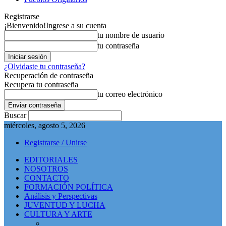
Registrarse
¡Bienvenido!
Ingrese a su cuenta
tu nombre de usuario
tu contraseña
¿Olvidaste tu contraseña?
Recuperación de contraseña
Recupera tu contraseña
tu correo electrónico
Buscar
miércoles, agosto 5, 2026
Registrarse / Unirse
EDITORIALES
NOSOTROS
CONTACTO
FORMACIÓN POLÍTICA
Análisis y Perspectivas
JUVENTUD Y LUCHA
CULTURA Y ARTE