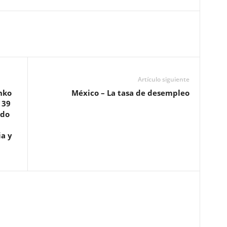
Artículo siguiente
nko
México – La tasa de desempleo
 39
ado
ia y