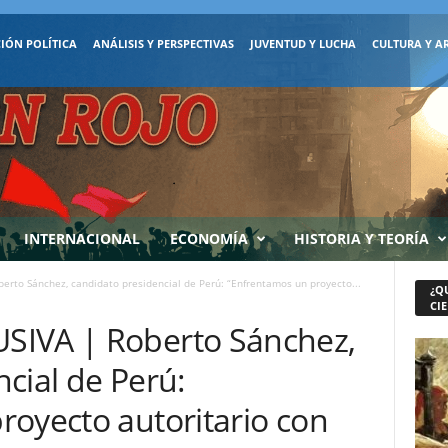
IÓN POLÍTICA
ANÁLISIS Y PERSPECTIVAS
JUVENTUD Y LUCHA
CULTURA Y A
INTERNACIONAL
ECONOMÍA
HISTORIA Y TEORÍA
rto Sánchez, candidato presidencial de Perú: “Enfrentamos un proyecto...
¿Q
CIE
SIVA | Roberto Sánchez,
cial de Perú:
royecto autoritario con