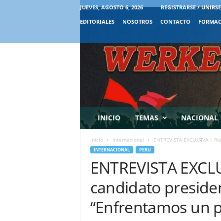
JUEVES, AGOSTO 6, 2026
REGISTRARSE / UNIRSE
EDITORIALES
NOSOTROS
CONTACTO
FORMAC
INICIO
TEMAS
NACIONAL
Inicio
Internacional
ENTREVISTA EXCLUSIVA | Robe
INTERNACIONAL
PERU
ENTREVISTA EXCLU
candidato presiden
“Enfrentamos un p