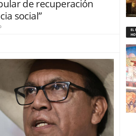
ular de recuperación
cia social”
0
EL
HO