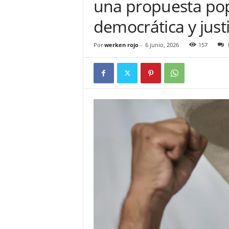
una propuesta pop
democrática y justi
Por
werken rojo
-
6 junio, 2026
157