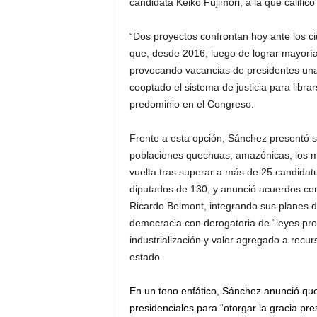
candidata Keiko Fujimori, a la que calific
“Dos proyectos confrontan hoy ante los c
que, desde 2016, luego de lograr mayoría 
provocando vacancias de presidentes una 
cooptado el sistema de justicia para libra
predominio en el Congreso.
Frente a esta opción, Sánchez presentó s
poblaciones quechuas, amazónicas, los m
vuelta tras superar a más de 25 candida
diputados de 130, y anunció acuerdos co
Ricardo Belmont, integrando sus planes de
democracia con derogatoria de “leyes pro
industrialización y valor agregado a recur
estado.
En un tono enfático, Sánchez anunció que,
presidenciales para “otorgar la gracia pr