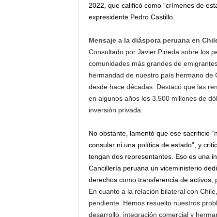
2022, que calificó como “crímenes de estad
expresidente Pedro Castillo.
Mensaje a la diáspora peruana en Chil
Consultado por Javier Pineda sobre los p
comunidades más grandes de emigrantes
hermandad de nuestro país hermano de Chi
desde hace décadas. Destacó que las rem
en algunos años los 3.500 millones de dó
inversión privada.
No obstante, lamentó que ese sacrificio
consular ni una política de estado”, y cri
tengan dos representantes. Eso es una ineq
Cancillería peruana un viceministerio ded
derechos como transferencia de activos, p
En cuanto a la relación bilateral con Chi
pendiente. Hemos resuelto nuestros prob
desarrollo, integración comercial y herm