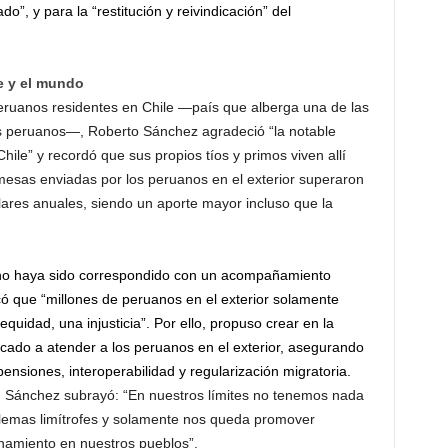
o”, y para la “restitución y reivindicación” del
e y el mundo
eruanos residentes en Chile —país que alberga una de las
 peruanos—, Roberto Sánchez agradeció “la notable
le” y recordó que sus propios tíos y primos viven allí
esas enviadas por los peruanos en el exterior superaron
lares anuales, siendo un aporte mayor incluso que la
 “no haya sido correspondido con un acompañamiento
ticó que “millones de peruanos en el exterior solamente
uidad, una injusticia”. Por ello, propuso crear en la
icado a atender a los peruanos en el exterior, asegurando
ensiones, interoperabilidad y regularización migratoria.
le, Sánchez subrayó: “En nuestros límites no tenemos nada
lemas limítrofes y solamente nos queda promover
anamiento en nuestros pueblos”.