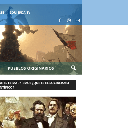
RTE
IZQUIERDA TV
PUEBLOS ORIGINARIOS
UE ES EL MARXISMO? ¿QUE ES EL SOCIALISMO
NTÍFICO?