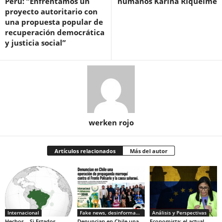
Perú: “Enfrentamos un
humanos Karina Riquelme
proyecto autoritario con
una propuesta popular de
recuperación democrática
y justicia social”
werken rojo
Artículos relacionados
Más del autor
Internacional
Fake news, desinformacion
Análisis y Perspectivas
Hechos – Si Estados
Denuncian en Chile una
Economista: el actual