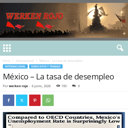
Inicio
Internacional
México – La tasa de desempleo
INTERNACIONAL
SINDICATOS Y TRABAJO
México – La tasa de desempleo
Por
werken rojo
-
6 junio, 2026
193
0