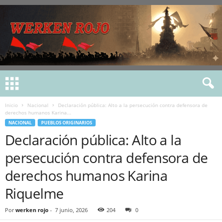
Inicio
Nacional
Declaración pública: Alto a la persecución contra defensora de
derechos humanos Karina...
NACIONAL
PUEBLOS ORIGINARIOS
Declaración pública: Alto a la
persecución contra defensora de
derechos humanos Karina
Riquelme
Por
werken rojo
-
7 junio, 2026
204
0