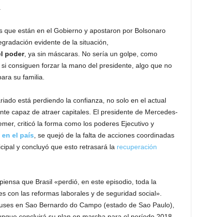
.
es que están en el Gobierno y apostaron por Bolsonaro
egradación evidente de la situación,
el poder
, ya sin máscaras. No sería un golpe, como
 si consiguen forzar la mano del presidente, algo que no
para su familia.
riado está perdiendo la confianza, no solo en el actual
nte capaz de atraer capitales. El presidente de Mercedes-
emer, criticó la forma como los poderes Ejecutivo y
en el país
, se quejó de la falta de acciones coordinadas
icipal y concluyó que esto retrasará la
recuperación
piensa que Brasil «perdió, en este episodio, toda la
s con las reformas laborales y de seguridad social».
uses en Sao Bernardo do Campo (estado de Sao Paulo),
unque concluirá su plan en marcha para el período 2018-