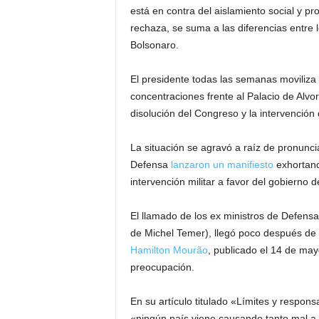
está en contra del aislamiento social y pr
rechaza, se suma a las diferencias entre 
Bolsonaro.
El presidente todas las semanas moviliza 
concentraciones frente al Palacio de Alvo
disolución del Congreso y la intervención 
La situación se agravó a raíz de pronunci
Defensa
lanzaron un manifiesto
exhortand
intervención militar a favor del gobierno 
El llamado de los ex ministros de Defensa 
de Michel Temer), llegó poco después de 
Hamilton Mourão
, publicado el 14 de ma
preocupación.
En su artículo titulado «Límites y respon
«ningún país viene causando tanto mal a 