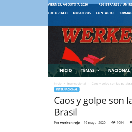
VIERNES, AGOSTO 7, 2026
REGISTRARSE / UNIR
EDITORIALES
NOSOTROS
CONTACTO
FORMAC
INICIO
TEMAS
NACIONAL
Inicio
Internacional
Caos y golpe son las palabr
INTERNACIONAL
Caos y golpe son 
Brasil
Por
werken rojo
-
19 mayo, 2020
1094