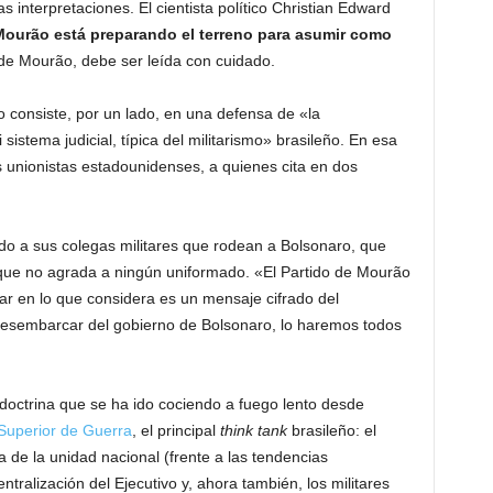
s interpretaciones. El cientista político Christian Edward
ourão está preparando el terreno para asumir como
 de Mourão, debe ser leída con cuidado.
 consiste, por un lado, en una defensa de «la
i sistema judicial, típica del militarismo» brasileño. En esa
es unionistas estadounidenses, a quienes cita en dos
gido a sus colegas militares que rodean a Bolsonaro, que
lo que no agrada a ningún uniformado. «El Partido de Mourão
atar en lo que considera es un mensaje cifrado del
desembarcar del gobierno de Bolsonaro, lo haremos todos
 doctrina que se ha ido cociendo a fuego lento desde
Superior de Guerra
, el principal
think tank
brasileño: el
a de la unidad nacional (frente a las tendencias
tralización del Ejecutivo y, ahora también, los militares