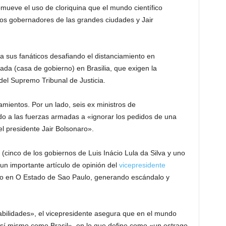
omueve el uso de cloriquina que el mundo científico
los gobernadores de las grandes ciudades y Jair
a sus fanáticos desafiando el distanciamiento en
rada (casa de gobierno) en Brasilia, que exigen la
del Supremo Tribunal de Justicia.
amientos. Por un lado, seis ex ministros de
o a las fuerzas armadas a «ignorar los pedidos de una
del presidente Jair Bolsonaro».
(cinco de los gobiernos de Luis Inácio Lula da Silva y uno
un importante artículo de opinión del
vicepresidente
yo en O Estado de Sao Paulo, generando escándalo y
sabilidades», el vicepresidente asegura que en el mundo
sí mismo como Brasil», en lo que define como «un estrago