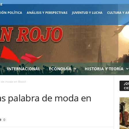
SE
IÓN POLÍTICA
ANÁLISIS Y PERSPECTIVAS
JUVENTUD Y LUCHA
CULTURA Y A
INTERNACIONAL
ECONOMÍA
HISTORIA Y TEORÍA
a de moda en Brasil
¿Q
CIE
las palabra de moda en
0