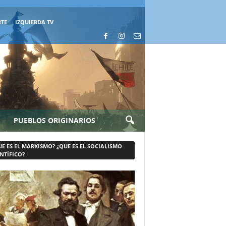
RTE
IZQUIERDA TV
PUEBLOS ORIGINARIOS
UE ES EL MARXISMO? ¿QUE ES EL SOCIALISMO
NTÍFICO?