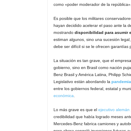
como «poder moderador de la república»
Es posible que los militares conservador
hayan decidido acelerar el paso ante la d
mostrando
disponibilidad para asumir 
estiman algunos, sino una sucesión legal,
debe ser difícil si se le ofrecen garantías 
La situación es tan grave, que el empresa
gobierno, sino en Brasil como nación puja
Benz Brasil y América Latina, Philipp Schi
Legislativo están abordando la
pandemia 
entre los gobiernos federal, estatal y mun
económica
.
Lo más grave es que el
ejecutivo alemán
credibilidad que había logrado meses ante
Mercedes-Benz fabrica camiones y autob
pero ahora congeló inversiones futuras a