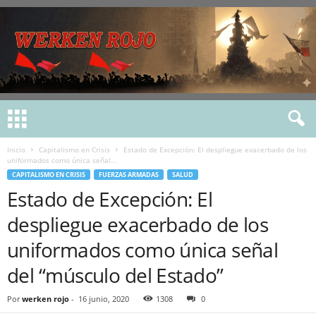
Inicio
Capitalismo en Crisis
Estado de Excepción: El despliegue exacerbado de los
uniformados como única señal...
CAPITALISMO EN CRISIS
FUERZAS ARMADAS
SALUD
Estado de Excepción: El
despliegue exacerbado de los
uniformados como única señal
del “músculo del Estado”
Por
werken rojo
-
16 junio, 2020
1308
0