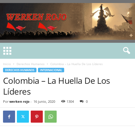
Inicio
Derechos Humanos
Colombia – La Huella De Los Líderes
DERECHOS HUMANOS
INTERNACIONAL
Colombia – La Huella De Los
Líderes
Por
werken rojo
-
16 junio, 2020
1304
0