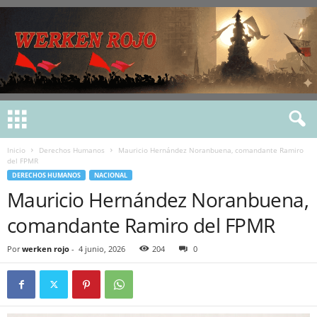
Inicio
Derechos Humanos
Mauricio Hernández Noranbuena, comandante Ramiro
del FPMR
DERECHOS HUMANOS
NACIONAL
Mauricio Hernández Noranbuena,
comandante Ramiro del FPMR
Por
werken rojo
-
4 junio, 2026
204
0