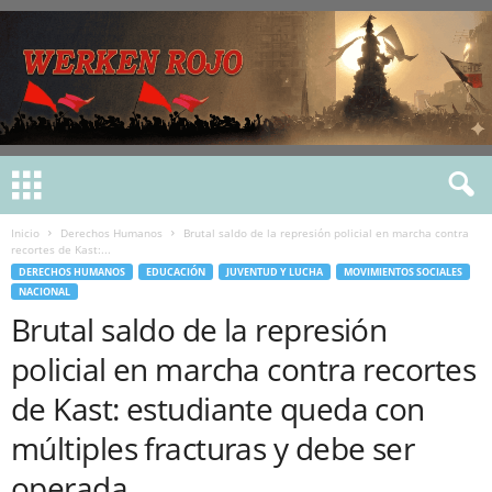
Inicio
Derechos Humanos
Brutal saldo de la represión policial en marcha contra
recortes de Kast:...
DERECHOS HUMANOS
EDUCACIÓN
JUVENTUD Y LUCHA
MOVIMIENTOS SOCIALES
NACIONAL
Brutal saldo de la represión
policial en marcha contra recortes
de Kast: estudiante queda con
múltiples fracturas y debe ser
operada