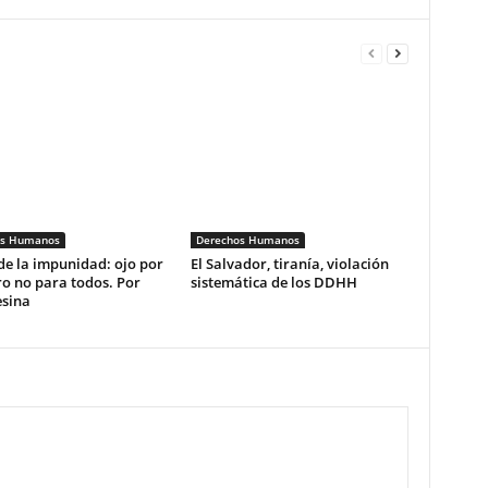
os Humanos
Derechos Humanos
de la impunidad: ojo por
El Salvador, tiranía, violación
ro no para todos. Por
sistemática de los DDHH
esina