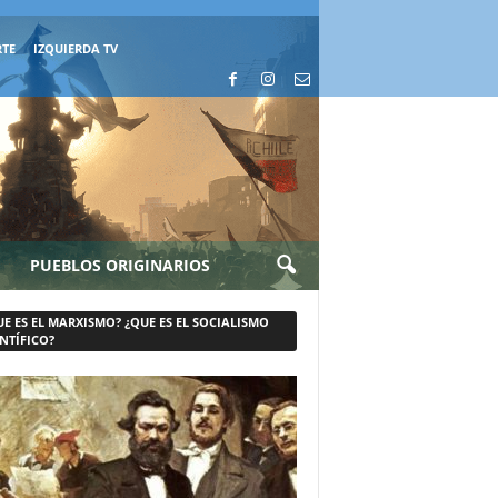
RTE
IZQUIERDA TV
PUEBLOS ORIGINARIOS
UE ES EL MARXISMO? ¿QUE ES EL SOCIALISMO
NTÍFICO?