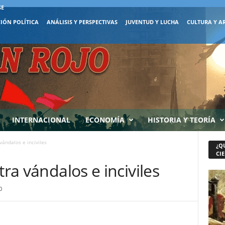
SE
IÓN POLÍTICA
ANÁLISIS Y PERSPECTIVAS
JUVENTUD Y LUCHA
CULTURA Y A
INTERNACIONAL
ECONOMÍA
HISTORIA Y TEORÍA
vándalos e inciviles
¿Q
CIE
tra vándalos e inciviles
0