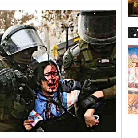
EL
HO