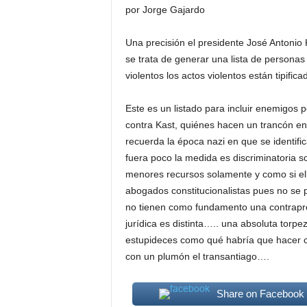
por Jorge Gajardo
Una precisión el presidente José Antoni
se trata de generar una lista de personas
violentos los actos violentos están tipific
Este es un listado para incluir enemigos 
contra Kast, quiénes hacen un trancón en
recuerda la época nazi en que se identifi
fuera poco la medida es discriminatoria s
menores recursos solamente y como si ell
abogados constitucionalistas pues no se p
no tienen como fundamento una contrapre
jurídica es distinta….. una absoluta torp
estupideces como qué habría que hacer co
con un plumón el transantiago….
Share on Facebook