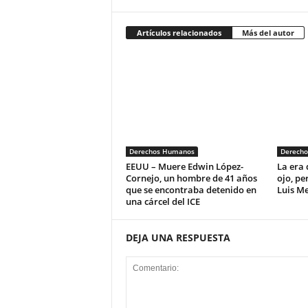
Artículos relacionados
Más del autor
Derechos Humanos
Derech
EEUU – Muere Edwin López-
La era 
Cornejo, un hombre de 41 años
ojo, pe
que se encontraba detenido en
Luis M
una cárcel del ICE
DEJA UNA RESPUESTA