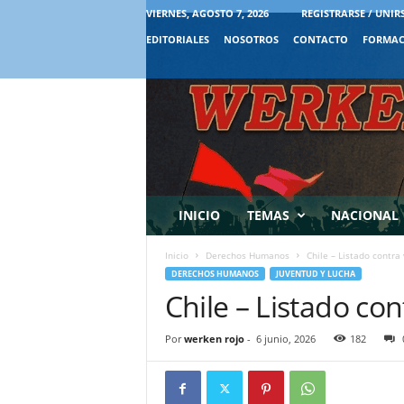
VIERNES, AGOSTO 7, 2026
REGISTRARSE / UNIR
EDITORIALES
NOSOTROS
CONTACTO
FORMAC
INICIO
TEMAS
NACIONAL
Inicio
Derechos Humanos
Chile – Listado contra 
DERECHOS HUMANOS
JUVENTUD Y LUCHA
Chile – Listado con
Por
werken rojo
-
6 junio, 2026
182