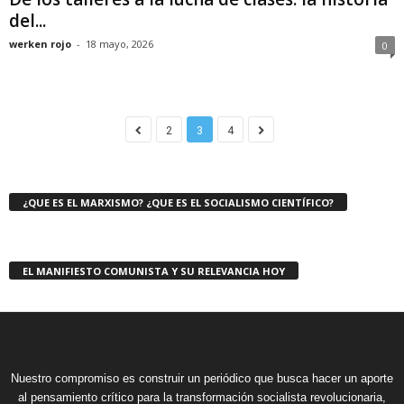
del...
werken rojo
-
18 mayo, 2026
0
2
3
4
¿QUE ES EL MARXISMO? ¿QUE ES EL SOCIALISMO CIENTÍFICO?
EL MANIFIESTO COMUNISTA Y SU RELEVANCIA HOY
Nuestro compromiso es construir un periódico que busca hacer un aporte
al pensamiento crítico para la transformación socialista revolucionaria,