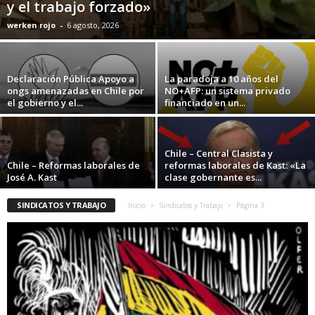
y el trabajo forzado»
werken rojo
-
6 agosto, 2026
Declaración Pública Apoyo a
La paradoja a 10 años del
ongs amenazadas en Chile por
NO+AFP: un sistema privado
el gobierno y el...
financiado en un...
Chile – Central Clasista y
Chile – Reformas laborales de
reformas laborales de Kast: «La
José A. Kast
clase gobernante es...
SINDICATOS Y TRABAJO
Inicio
Sindicatos y Trabajo
Página 3