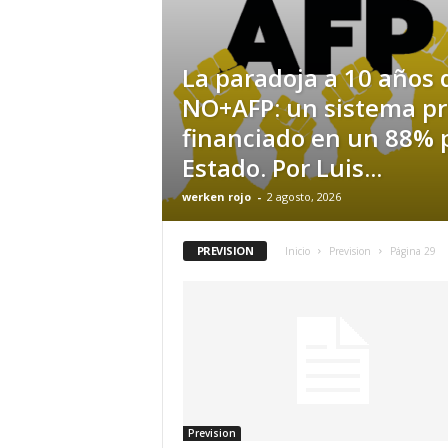
La paradoja a 10 años 
NO+AFP: un sistema pr
financiado en un 88% p
Estado. Por Luis...
werken rojo
-
2 agosto, 2026
PREVISION
Inicio
Prevision
Página 29
Prevision