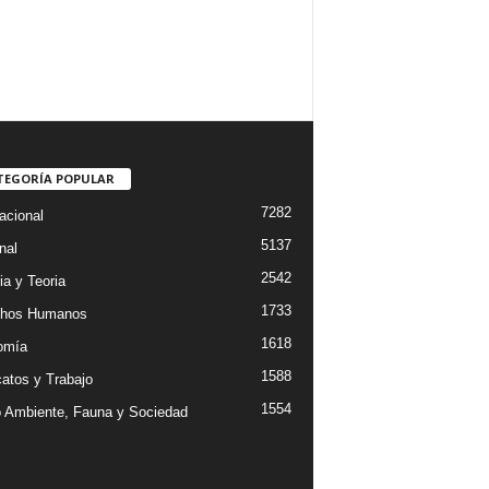
TEGORÍA POPULAR
7282
acional
5137
nal
2542
ia y Teoria
1733
chos Humanos
1618
omía
1588
catos y Trabajo
1554
 Ambiente, Fauna y Sociedad