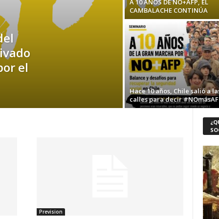
A 10 AÑOS DE NO+AFP, EL
CAMBALACHE CONTINÚA
del
ivado
or el
Hace 10 años, Chile salió a la
calles para decir #NOmásAF
¿Q
SO
Prevision