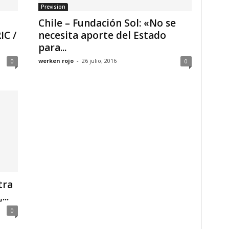
Prevision
Chile – Fundación Sol: «No se
C /
necesita aporte del Estado
para...
werken rojo
-
26 julio, 2016
0
0
tra
..
0