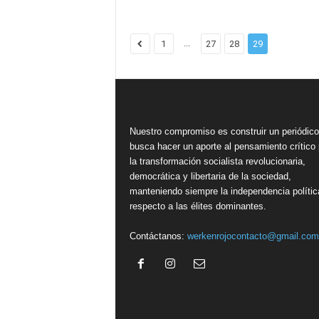
...
1
27
28
29
Nuestro compromiso es construir un periódic
busca hacer un aporte al pensamiento crítico 
la transformación socialista revolucionaria,
democrática y libertaria de la sociedad,
manteniendo siempre la independencia polític
respecto a las élites dominantes.
Contáctanos:
werkenrojocontacto@gmail.com