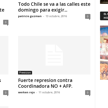
Todo Chile se va a las calles este
te
domingo para exigir...
EL
patricio guzman
-
13 octubre, 2016
0
HO
0
Prevision
s
Fuerte represion contra
Coordinadora NO + AFP.
werken rojo
-
11 octubre, 2016
0
0