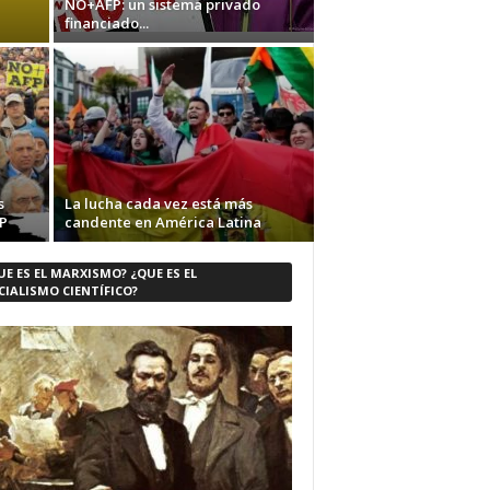
NO+AFP: un sistema privado
financiado...
s
La lucha cada vez está más
P
candente en América Latina
UE ES EL MARXISMO? ¿QUE ES EL
CIALISMO CIENTÍFICO?