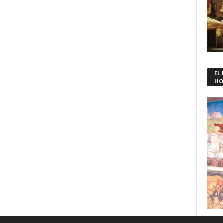
EL
HO