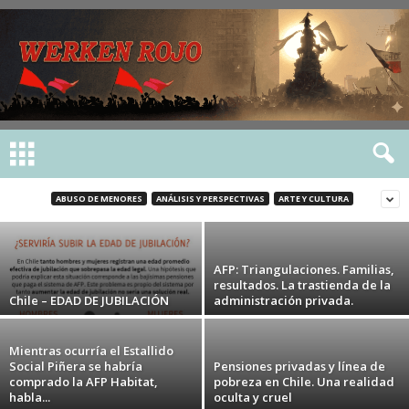
Estadísticas claves de la Seguridad Social
en el Mundo
ABUSO DE MENORES
ANÁLISIS Y PERSPECTIVAS
ARTE Y CULTURA
werken rojo
-
13 agosto, 2017
AFP: Triangulaciones. Familias,
resultados. La trastienda de la
Chile – EDAD DE JUBILACIÓN
administración privada.
Mientras ocurría el Estallido
Social Piñera se habría
Pensiones privadas y línea de
comprado la AFP Habitat,
pobreza en Chile. Una realidad
habla...
oculta y cruel