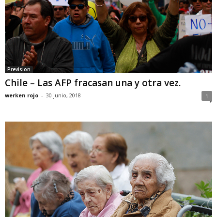
Prevision
Chile – Las AFP fracasan una y otra vez.
werken rojo
-
30 junio, 2018
1