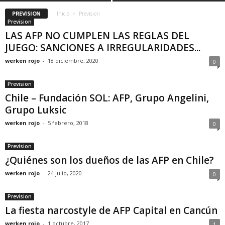
PREVISION
Inicio
Prevision
Prevision
LAS AFP NO CUMPLEN LAS REGLAS DEL
JUEGO: SANCIONES A IRREGULARIDADES...
werken rojo
-
18 diciembre, 2020
0
Prevision
Chile – Fundación SOL: AFP, Grupo Angelini,
Grupo Luksic
werken rojo
-
5 febrero, 2018
0
Prevision
¿Quiénes son los dueños de las AFP en Chile?
werken rojo
-
24 julio, 2020
0
Prevision
La fiesta narcostyle de AFP Capital en Cancún
werken rojo
-
1 octubre, 2017
1