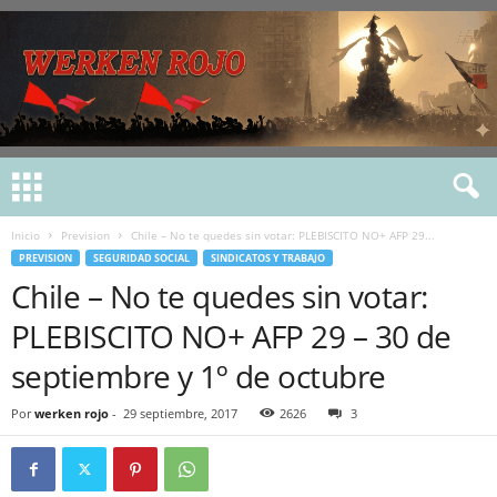
Inicio
Prevision
Chile – No te quedes sin votar: PLEBISCITO NO+ AFP 29...
PREVISION
SEGURIDAD SOCIAL
SINDICATOS Y TRABAJO
Chile – No te quedes sin votar:
PLEBISCITO NO+ AFP 29 – 30 de
septiembre y 1º de octubre
Por
werken rojo
-
29 septiembre, 2017
2626
3