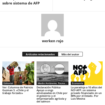
sobre sistema de AFP
werken rojo
Artículos relacionados
Más del autor
Editorial
Medio Ambiente, Fauna y Sociedad
Economía
Ver: Columna de Patricio
Declaración Pública
La paradoja a 10 años del
Guzman S. «Chile y el
Apoyo a ongs
NO+AFP: un sistema
trabajo forzado»
amenazadas en Chile por
privado financiado en un
el gobierno y el
88% por el Estado. Por
empresariado agrícola y
Luis Mesina
del salmon