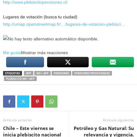
http://www.plebiscitopensiones.cl/
Lugares de votación (busca tu ciudad)
http://umap.openstreetmap.fr/…/lugares-de-votacion-plebisci…
Me gusta
Mostrar más reacciones
ETIQUETAS
AFP
NO + AFP
PENSIONES
PENSIONES PRIVATIZADAS
PLEBISCITO NO + AFP
Artículo anterior
Artículo siguiente
Chile – Este viernes se
Petróleo y Gas Natural: Su
inicia plebiscito nacional
relevancia y vigencia.