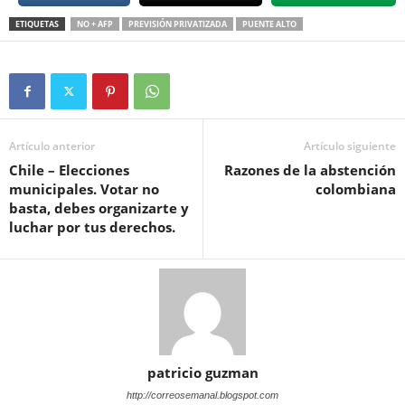
ETIQUETAS
NO + AFP
PREVISIÓN PRIVATIZADA
PUENTE ALTO
Artículo anterior
Artículo siguiente
Chile – Elecciones
Razones de la abstención
municipales. Votar no
colombiana
basta, debes organizarte y
luchar por tus derechos.
patricio guzman
http://correosemanal.blogspot.com