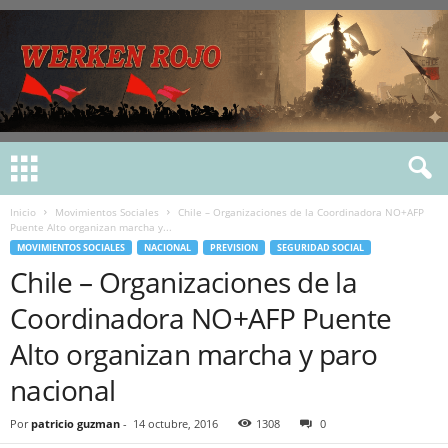
Inicio
Movimientos Sociales
Chile – Organizaciones de la Coordinadora NO+AFP
Puente Alto organizan marcha y...
MOVIMIENTOS SOCIALES
NACIONAL
PREVISION
SEGURIDAD SOCIAL
Chile – Organizaciones de la
Coordinadora NO+AFP Puente
Alto organizan marcha y paro
nacional
Por
patricio guzman
-
14 octubre, 2016
1308
0