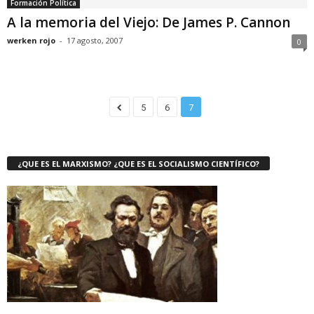
Formación Política
A la memoria del Viejo: De James P. Cannon
werken rojo
-
17 agosto, 2007
0
5
6
7
¿QUE ES EL MARXISMO? ¿QUE ES EL SOCIALISMO CIENTÍFICO?