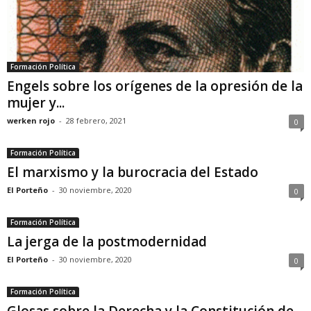
Formación Política
Engels sobre los orígenes de la opresión de la
mujer y...
werken rojo
-
28 febrero, 2021
0
Formación Política
El marxismo y la burocracia del Estado
El Porteño
-
30 noviembre, 2020
0
Formación Política
La jerga de la postmodernidad
El Porteño
-
30 noviembre, 2020
0
Formación Política
Glosas sobre la Derecha y la Constitución de