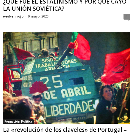
¿QUÉ FUE EL ESTALINISMO Y POR QUÉ CAYÓ
LA UNIÓN SOVIÉTICA?
werken rojo
-
9 mayo, 2020
0
Formación Política
La «revolución de los claveles» de Portugal –