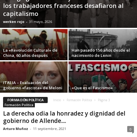
los trabajadores franceses desafiaron al
capitalismo
werken rojo
-
31 mayo, 2026
La «Revolución Cultural» de
Han pasado 156 años desde el
China, 60 años después
nacimiento de Lenin
ITALIA – Evaluación del
gobierno «fascista» de Meloni
«Que es el Fascismo»
FORMACIÓN POLÍTICA
Inicio
Formación Política
Página 3
Formación Política
La derecha odia la honradez y dignidad del
gobierno de Allende....
Arturo Muñoz
-
11 septiembre, 2021
0