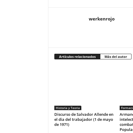
werkenrojo
Artículos relacionados
Más del autor
Historia y Teoria
Formació
Discurso de Salvador Allende en
Armand
el dia del trabajador (1 de mayo
intelec
de 1971)
combate
Popula