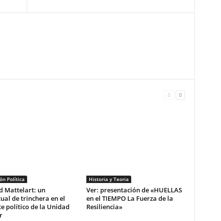
n Política
Historia y Teoria
 Mattelart: un
Ver: presentación de «HUELLAS
tual de trinchera en el
en el TIEMPO La Fuerza de la
 político de la Unidad
Resiliencia»
r