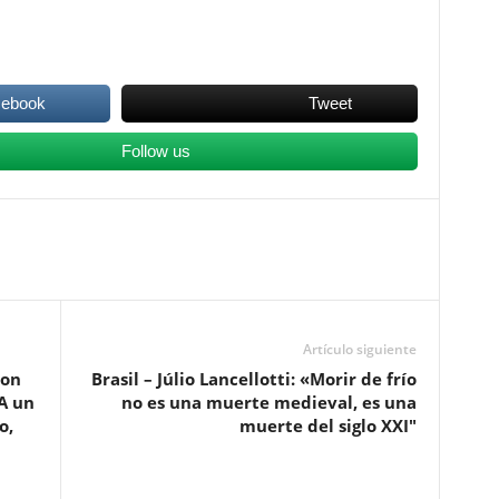
cebook
Tweet
Follow us
Artículo siguiente
ron
Brasil – Júlio Lancellotti: «Morir de frío
A un
no es una muerte medieval, es una
o,
muerte del siglo XXI″