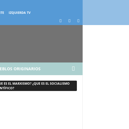
RTE
IZQUIERDA TV
EBLOS ORIGINARIOS
UE ES EL MARXISMO? ¿QUE ES EL SOCIALISMO
NTÍFICO?