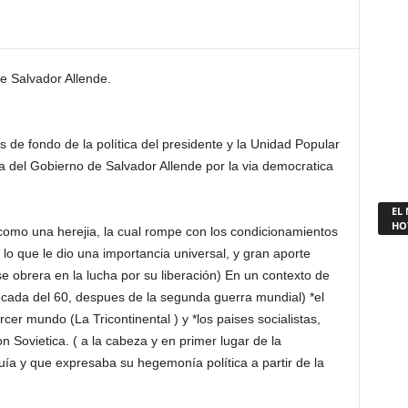
de Salvador Allende.
 de fondo de la política del presidente y la Unidad Popular
ica del Gobierno de Salvador Allende por la via democratica
EL
HO
 como una herejia, la cual rompe con los condicionamientos
 lo que le dio una importancia universal, y gran aporte
ase obrera en la lucha por su liberación) En un contexto de
decada del 60, despues de la segunda guerra mundial) *el
cer mundo (La Tricontinental ) y *los paises socialistas,
n Sovietica. ( a la cabeza y en primer lugar de la
guía y que expresaba su hegemonía política a partir de la