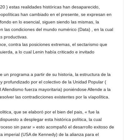
0 ) estas realidades históricas han desaparecido,
geopolíticas han cambiado en el presente, se expresan en
fondo en lo esencial, siguen siendo las mismas, la
o en las condiciones del mundo numérico (Data) , en la cual
s productivas.
ance, contra las posiciones extremas, el sectarismo que
ierda, a lo cual Lenin había criticado e invitado
e un programa a partir de su historia, la estructura de la
 y profundizado por el colectivo de la Unidad Popular (
el Allendismo fuerza mayoritaria) poniéndose Allende a la
olver las contradicciones existentes por la víapolítica.
itica, que se elaboró por el bien del pais, « fue la
dispuesto a desplegar esta histórica política, la cual
oceso sin parar » esto acompañó el desarrollo exitoso de
siva imperial (USA de Kennedy) de la alianza para el