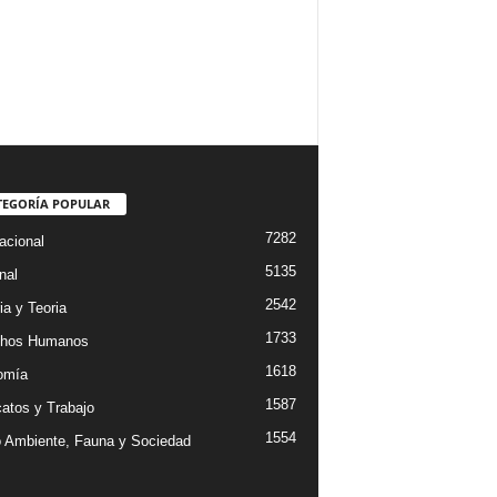
TEGORÍA POPULAR
7282
acional
5135
nal
2542
ia y Teoria
1733
chos Humanos
1618
omía
1587
catos y Trabajo
1554
 Ambiente, Fauna y Sociedad