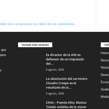
nde cómo se procesan los datos de tus comentarios.
Incluso más noticias
CA
o que
Intern
Ex director de la ANI es
para
defensor de un imputado
Nacio
del...
Histor
6 agosto, 2026
a
Dere
La absolución del carnicero
Econ
Claudio Crespo es el
resultado de la...
Sindi
6 agosto, 2026
Medio
Chile – Puente Alto: Matías
Toledo andaba de la mano