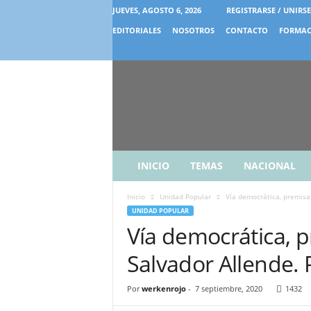
JUEVES, AGOSTO 6, 2026
REGISTRARSE / UNIRSE
EDITORIALES
NOSOTROS
CONTACTO
FORMAC
INICIO
TEMAS
NACIONAL
Inicio
Unidad Popular
Vía democrática, premisas
UNIDAD POPULAR
Vía democrática, p
Salvador Allende. 
Por
werkenrojo
-
7 septiembre, 2020
1432