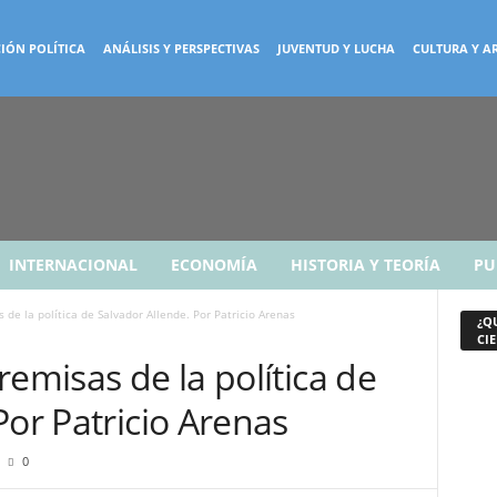
IÓN POLÍTICA
ANÁLISIS Y PERSPECTIVAS
JUVENTUD Y LUCHA
CULTURA Y A
INTERNACIONAL
ECONOMÍA
HISTORIA Y TEORÍA
PU
 de la política de Salvador Allende. Por Patricio Arenas
¿Q
CIE
remisas de la política de
Por Patricio Arenas
0