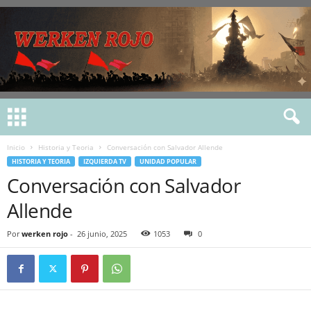
Inicio
Historia y Teoria
Conversación con Salvador Allende
HISTORIA Y TEORIA
IZQUIERDA TV
UNIDAD POPULAR
Conversación con Salvador
Allende
Por
werken rojo
-
26 junio, 2025
1053
0