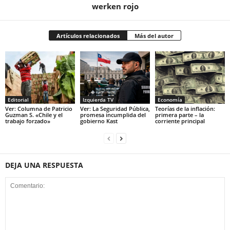
werken rojo
Artículos relacionados
Más del autor
Editorial
Izquierda TV
Economía
Ver: Columna de Patricio
Ver: La Seguridad Pública,
Teorías de la inflación:
Guzman S. «Chile y el
promesa incumplida del
primera parte – la
trabajo forzado»
gobierno Kast
corriente principal
DEJA UNA RESPUESTA