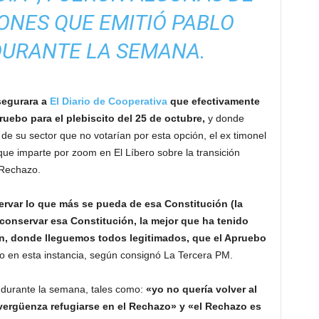
ONES QUE EMITIÓ PABLO
DURANTE LA SEMANA.
segurara a
El Diario de Cooperativa
que efectivamente
ruebo para el plebiscito del 25 de octubre,
y donde
s de su sector que no votarían por esta opción, el ex timonel
r que imparte por zoom en El Líbero sobre la transición
 Rechazo.
ervar lo que más se pueda de esa Constitución (la
conservar esa Constitución, la mejor que ha tenido
ón, donde lleguemos todos legitimados, que el Apruebo
tico en esta instancia, según consignó La Tercera PM.
s durante la semana, tales como:
«yo no quería volver al
vergüenza refugiarse en el Rechazo» y «el Rechazo es