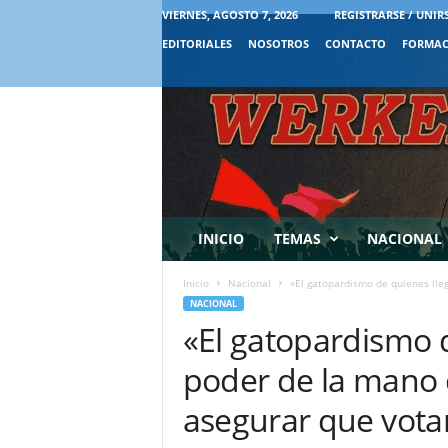
VIERNES, AGOSTO 7, 2026
REGISTRARSE / UNIR
EDITORIALES
NOSOTROS
CONTACTO
FORMAC
INICIO
TEMAS
NACIONAL
Inicio
Nacional
«El gatopardismo de quienes lleg
NACIONAL
«El gatopardismo d
poder de la mano 
asegurar que vota