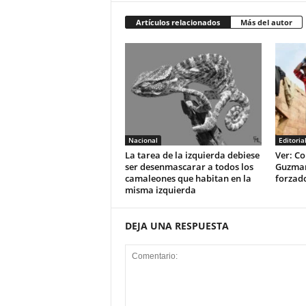
Artículos relacionados
Más del autor
Nacional
Editoria
La tarea de la izquierda debiese
Ver: Co
ser desenmascarar a todos los
Guzman 
camaleones que habitan en la
forzad
misma izquierda
DEJA UNA RESPUESTA