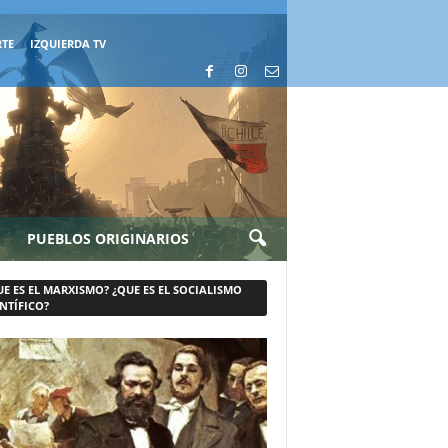
RTE
IZQUIERDA TV
PUEBLOS ORIGINARIOS
UE ES EL MARXISMO? ¿QUE ES EL SOCIALISMO
NTÍFICO?