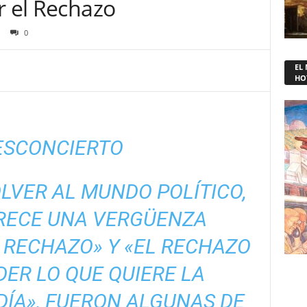
r el Rechazo
0
EL
HO
ESCONCIERTO
LVER AL MUNDO POLÍTICO,
ARECE UNA VERGÜENZA
 RECHAZO» Y «EL RECHAZO
ER LO QUE QUIERE LA
DÍA», FUERON ALGUNAS DE