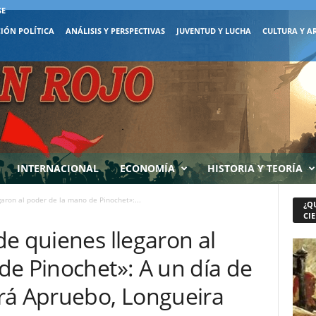
SE
IÓN POLÍTICA
ANÁLISIS Y PERSPECTIVAS
JUVENTUD Y LUCHA
CULTURA Y A
INTERNACIONAL
ECONOMÍA
HISTORIA Y TEORÍA
aron al poder de la mano de Pinochet»:...
¿Q
CIE
e quienes llegaron al
de Pinochet»: A un día de
rá Apruebo, Longueira