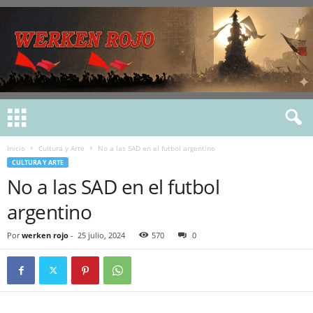
Inicio
Cultura y Arte
No a las SAD en el futbol argentino
CULTURA Y ARTE
No a las SAD en el futbol
argentino
Por
werken rojo
-
25 julio, 2024
570
0