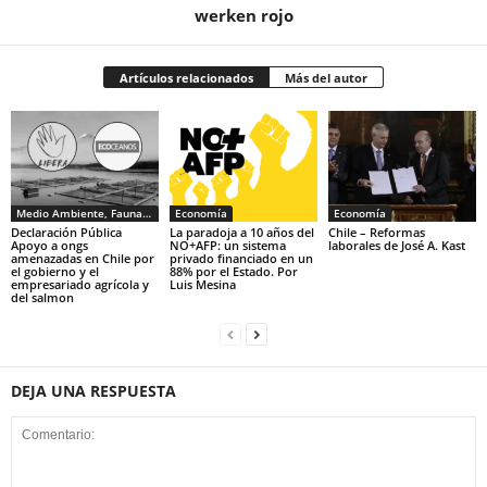
werken rojo
Artículos relacionados
Más del autor
Medio Ambiente, Fauna y Sociedad
Economía
Economía
Declaración Pública
La paradoja a 10 años del
Chile – Reformas
Apoyo a ongs
NO+AFP: un sistema
laborales de José A. Kast
amenazadas en Chile por
privado financiado en un
el gobierno y el
88% por el Estado. Por
empresariado agrícola y
Luis Mesina
del salmon
DEJA UNA RESPUESTA