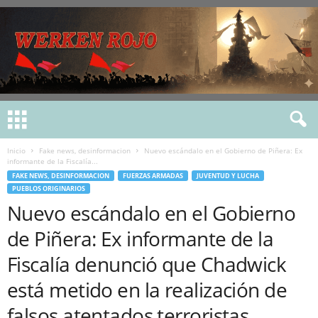
Inicio
Fake news, desinformacion
Nuevo escándalo en el Gobierno de Piñera: Ex
informante de la Fiscalía...
FAKE NEWS, DESINFORMACION
FUERZAS ARMADAS
JUVENTUD Y LUCHA
PUEBLOS ORIGINARIOS
Nuevo escándalo en el Gobierno
de Piñera: Ex informante de la
Fiscalía denunció que Chadwick
está metido en la realización de
falsos atentados terroristas