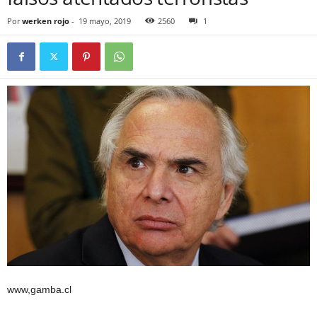
Por
werken rojo
-
19 mayo, 2019
2560
1
www,gamba.cl