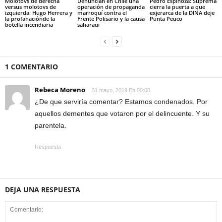
Molotovs de derecha
Denuncian en Chile una
Pedro Espinoza: Suprema
versus molotovs de
operación de propaganda
cierra la puerta a que
izquierda. Hugo Herrera y
marroquí contra el
exjerarca de la DINA deje
la profanaciónde la
Frente Polisario y la causa
Punta Peuco
botella incendiaria
saharaui
1 COMENTARIO
Rebeca Moreno
31 mayo, 2019 En 00:00
¿De que serviría comentar? Estamos condenados. Por
aquellos dementes que votaron por el delincuente. Y su
parentela.
Respuesta
DEJA UNA RESPUESTA