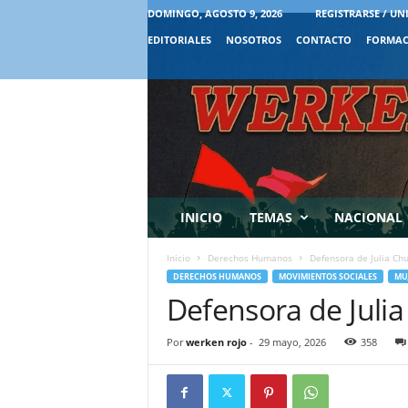
DOMINGO, AGOSTO 9, 2026
REGISTRARSE / UN
EDITORIALES
NOSOTROS
CONTACTO
FORMAC
INICIO
TEMAS
NACIONAL
Inicio
Derechos Humanos
Defensora de Julia Chu
DERECHOS HUMANOS
MOVIMIENTOS SOCIALES
MU
Defensora de Julia
Por
werken rojo
-
29 mayo, 2026
358