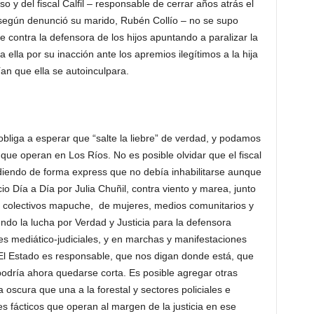
o y del fiscal Calfil – responsable de cerrar años atrás el
según denunció su marido, Rubén Collío – no se supo
contra la defensora de los hijos apuntando a paralizar la
 ella por su inacción ante los apremios ilegítimos a la hija
an que ella se autoinculpara.
bliga a esperar que “salte la liebre” de verdad, y podamos
que operan en Los Ríos. No es posible olvidar que el fiscal
idiendo de forma express que no debía inhabilitarse aunque
 Día a Día por Julia Chuñil, contra viento y marea, junto
 colectivos mapuche, de mujeres, medios comunitarios y
ndo la lucha por Verdad y Justicia para la defensora
 mediático-judiciales, y en marchas y manifestaciones
El Estado es responsable, que nos digan donde está, que
o podría ahora quedarse corta. Es posible agregar otras
 oscura que una a la forestal y sectores policiales e
es fácticos que operan al margen de la justicia en ese