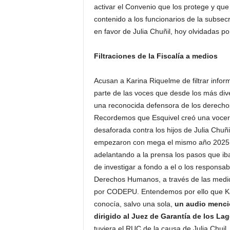
activar el Convenio que los protege y que e
contenido a los funcionarios de la subsecr
en favor de Julia Chuñil, hoy olvidadas por 
Filtraciones de la Fiscalía a medios
Acusan a Karina Riquelme de filtrar info
parte de las voces que desde los más div
una reconocida defensora de los derecho
Recordemos que Esquivel creó una vocerí
desaforada contra los hijos de Julia Chuñi
empezaron con mega el mismo año 2025. Y
adelantando a la prensa los pasos que iba 
de investigar a fondo a el o los responsa
Derechos Humanos, a través de las medida
por CODEPU. Entendemos por ello que Kar
conocía, salvo una sola,
un audio mencion
dirigido al Juez de Garantía de los La
tuviera el RUC de la causa de Julia Chuil