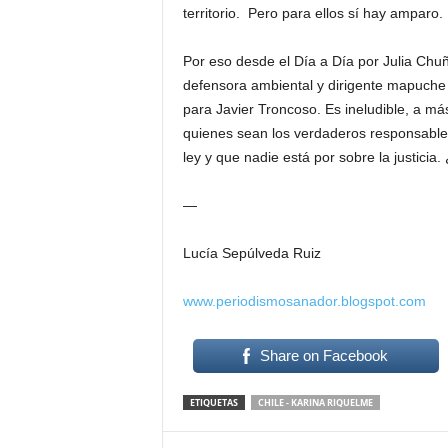
territorio. Pero para ellos sí hay amparo
Por eso desde el Día a Día por Julia Chuñ
defensora ambiental y dirigente mapuche Ju
para Javier Troncoso. Es ineludible, a más
quienes sean los verdaderos responsables
ley y que nadie está por sobre la justicia
—
Lucía Sepúlveda Ruiz
www.periodismosanador.blogspot.com
Share on Facebook
ETIQUETAS
CHILE - KARINA RIQUELME