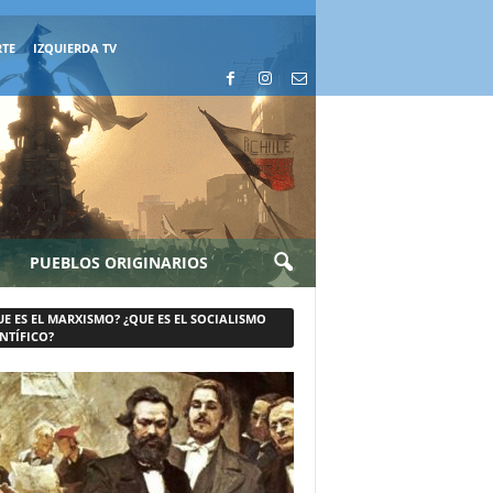
RTE
IZQUIERDA TV
PUEBLOS ORIGINARIOS
UE ES EL MARXISMO? ¿QUE ES EL SOCIALISMO
NTÍFICO?