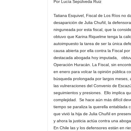
Por Lucía Sepúlveda Ruiz
Tatiana Esquivel, Fiscal de Los Ríos no d
desaparición de Julia Chuñil, la defensora
ninguneada por esta fiscal, que la consid
obtuvo que Karina Riquelme tenga la cal
autoimpuesto la tarea de ser la única def
causa abierta por ella contra la Fiscal por
destacada abogada hoy imputada, obtuvo
Operación Huracán. La Fiscal, sin encont
en enero para volcar la opinión pública con
búsqueda prolongada por largos meses, a
las vulneraciones del Convenio de Escaz
seguimientos y presiones. Ello implica q
complejidad. Se hace aún más difícil deve
tiempo se paraliza la querella entablada c
que vivió la hija de Julia Chuñil en presen
y ahora la justicia actúa contra una ab
En Chile las y los defensores están en 