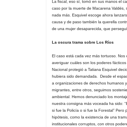
La fiscal, eso sí, tomó en sus manos el cas
caso por la muerte de Macarena Valdés, 
nada más. Esquivel escoge ahora lanzarse 
causa y de paso también la querella contra
de una mujer desaparecida, que perseguí
La oscura trama sobre Los Ríos
El caso está cada vez más tortuoso. Nos o
averiguar cuáles son los poderes fácticos 
Nacional protegió a Tatiana Esquivel dec
hubiera sido demandada. Desde el espacio
a organizaciones de derechos humanos y
migrantes, entre otros, seguimos sostenie
ambiental. Hemos denunciado los montajes
nuestra consigna más voceada ha sido: “
si fue la Policía o si fue la Forestal” Per
hipótesis, como la existencia de una trama
institucionales corruptos, con otros poder