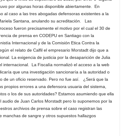
estuvo por algunas horas disponible abiertamente. En
eso al caso a las tres abogadas defensoras existentes a la
Mariela Santana, anulando su acreditación. Las
roceso fueron precisamente el motivo por el cual el 30 de
erencia de prensa en CODEPU en Santiago con la
stía Internacional y de la Comisión Etica Contra la
gún el relato de Calfil el empresario Morstadt dijo que a
nal. La exigencia de justicia por la desaparición de Julia
vel internacional. La Fiscalía normalizó el acceso a la web
icaría que una investigación sancionaría a la autoridad o
o de un oficio reservado. Pero no fue así. ¿Será que la
sus propios errores a una defensora usuaria del sistema,
ntos o los de sus autoridades? Estamos asumiendo que ella
el audio de Juan Carlos Morstadt pero lo suponemos por la
stros archivos de prensa sobre el caso registran las
bre manchas de sangre y otros supuestos hallazgos