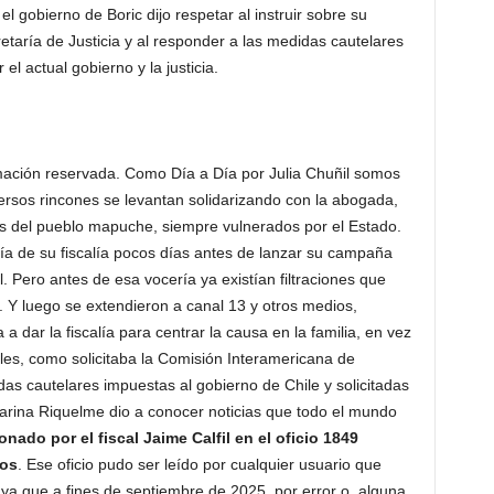
l gobierno de Boric dijo respetar al instruir sobre su
etaría de Justicia y al responder a las medidas cautelares
el actual gobierno y la justicia.
rmación reservada. Como Día a Día por Julia Chuñil somos
ersos rincones se levantan solidarizando con la abogada,
s del pueblo mapuche, siempre vulnerados por el Estado.
a de su fiscalía pocos días antes de lanzar su campaña
l. Pero antes de esa vocería ya existían filtraciones que
 luego se extendieron a canal 13 y otros medios,
a dar la fiscalía para centrar la causa en la familia, en vez
bles, como solicitaba la Comisión Interamericana de
s cautelares impuestas al gobierno de Chile y solicitadas
ina Riquelme dio a conocer noticias que todo el mundo
ado por el fiscal Jaime Calfil en el oficio 1849
gos
. Ese oficio pudo ser leído por cualquier usuario que
, ya que a fines de septiembre de 2025, por error o alguna