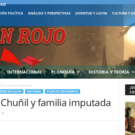
IRSE
IÓN POLÍTICA
ANÁLISIS Y PERSPECTIVAS
JUVENTUD Y LUCHA
CULTURA Y A
INTERNACIONAL
ECONOMÍA
HISTORIA Y TEORÍA
ñil y familia imputada
¿Q
JERES EN LUCHA
NACIONAL
PUEBLOS ORIGINARIOS
CIE
 Chuñil y familia imputada
1