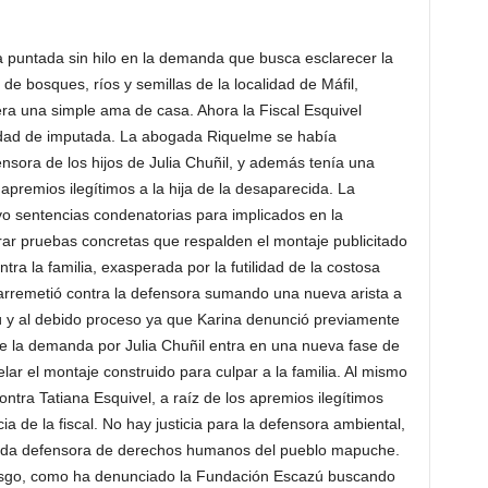
a puntada sin hilo en la demanda que busca esclarecer la
 de bosques, ríos y semillas de la localidad de Máfil,
era una simple ama de casa. Ahora la Fiscal Esquivel
idad de imputada. La abogada Riquelme se había
ensora de los hijos de Julia Chuñil, y además tenía una
 apremios ilegítimos a la hija de la desaparecida. La
 sentencias condenatorias para implicados en la
rar pruebas concretas que respalden el montaje publicitado
tra la familia, exasperada por la futilidad de la costosa
rremetió contra la defensora sumando una nueva arista a
ú y al debido proceso ya que Karina denunció previamente
ue la demanda por Julia Chuñil entra en una nueva fase de
lar el montaje construido para culpar a la familia. Al mismo
ontra Tatiana Esquivel, a raíz de los apremios ilegítimos
cia de la fiscal. No hay justicia para la defensora ambiental,
ogada defensora de derechos humanos del pueblo mapuche.
riesgo, como ha denunciado la Fundación Escazú buscando