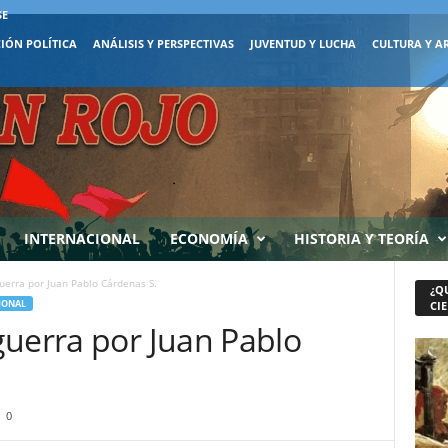
SE
IÓN POLÍTICA
ANÁLISIS Y PERSPECTIVAS
JUVENTUD Y LUCHA
CULTURA Y A
INTERNACIONAL
ECONOMÍA
HISTORIA Y TEORÍA
uerra por Juan Pablo Cárdenas S.
¿Q
IONAL
CIE
guerra por Juan Pablo
0