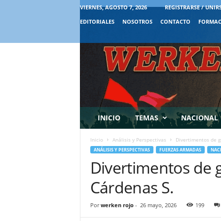
VIERNES, AGOSTO 7, 2026
REGISTRARSE / UNIR
EDITORIALES
NOSOTROS
CONTACTO
FORMAC
INICIO
TEMAS
NACIONAL
Inicio
Análisis y Perspectivas
Divertimentos de g
ANÁLISIS Y PERSPECTIVAS
FUERZAS ARMADAS
NAC
Divertimentos de 
Cárdenas S.
Por
werken rojo
-
26 mayo, 2026
199