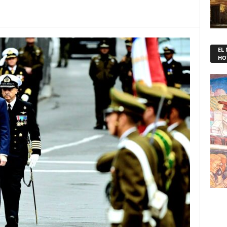
EL
HO