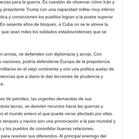
fuerzas para la guerra. Es cuestión de observar cómo Irán y
 y prepotente Trump con una capacidad militar muy inferior
tica y convicciones los pueblos logran a la postre superar
En sesenta años de bloqueo, a Cuba no se le atreve la
r que sean miles los soldados estadounidenses que se
 armas, se defienden con diplomacia y arrojo. Con
as naciones, podría defenderse Europa de la prepotencia
litares en el viejo continente y con una política audaz de
otencias que a diario le dan lecciones de prudencia y
ca
sez de petróleo, las urgentes demandas de sus
tras lacras, se desvíen recursos hacia las guerras y
s el mundo entero el que puede verse afectado por ellas.
 tanques y navíos son una provocación a la paz mundial y
os y los pueblos de consolidar buenas relaciones,
ia para resolver sus diferendos. Al principal enemigo del