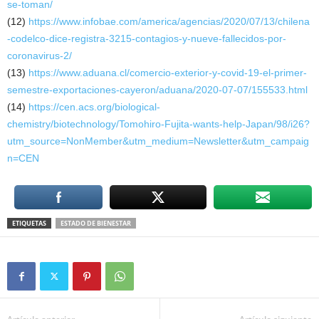
se-toman/
(12)
https://www.infobae.com/america/agencias/2020/07/13/chilena
-codelco-dice-registra-3215-contagios-y-nueve-fallecidos-por-
coronavirus-2/
(13)
https://www.aduana.cl/comercio-exterior-y-covid-19-el-primer-
semestre-exportaciones-cayeron/aduana/2020-07-07/155533.html
(14)
https://cen.acs.org/biological-
chemistry/biotechnology/Tomohiro-Fujita-wants-help-Japan/98/i26?
utm_source=NonMember&utm_medium=Newsletter&utm_campaig
n=CEN
ETIQUETAS
ESTADO DE BIENESTAR