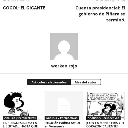
Artículo anterior
Artículo siguiente
GOGOL: EL GIGANTE
Cuenta presidencial: El
gobierno de Piñera se
terminó.
werken rojo
Artículos relacionados
Más del autor
Análisis y Perspectivas
Análisis y Perspectivas
Análisis y Perspectivas
LA BURGUESÍA AMA LA
Situación Política Actual
¡CON LA MENTE FRÍA Y EL
LIBERTAD… HASTA QUE
en Venezuela
CORAZÓN CALIENTE!