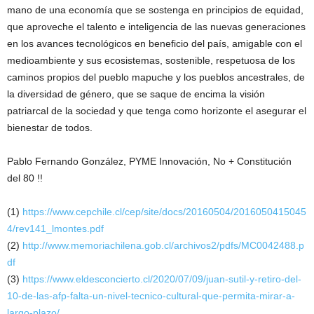
mano de una economía que se sostenga en principios de equidad,
que aproveche el talento e inteligencia de las nuevas generaciones
en los avances tecnológicos en beneficio del país, amigable con el
medioambiente y sus ecosistemas, sostenible, respetuosa de los
caminos propios del pueblo mapuche y los pueblos ancestrales, de
la diversidad de género, que se saque de encima la visión
patriarcal de la sociedad y que tenga como horizonte el asegurar el
bienestar de todos.
Pablo Fernando González, PYME Innovación, No + Constitución
del 80 !!
(1)
https://www.cepchile.cl/cep/site/docs/20160504/2016050415045
4/rev141_lmontes.pdf
(2)
http://www.memoriachilena.gob.cl/archivos2/pdfs/MC0042488.p
df
(3)
https://www.eldesconcierto.cl/2020/07/09/juan-sutil-y-retiro-del-
10-de-las-afp-falta-un-nivel-tecnico-cultural-que-permita-mirar-a-
largo-plazo/