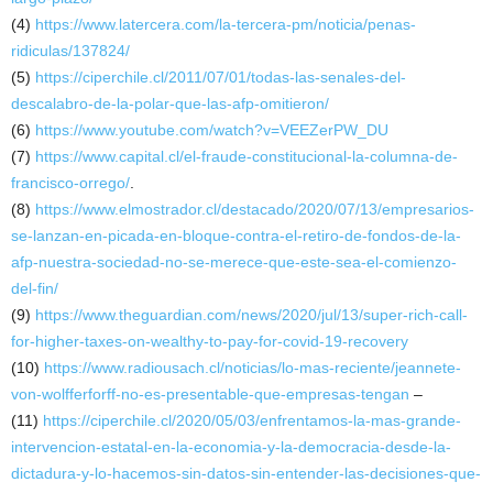
(4)
https://www.latercera.com/la-tercera-pm/noticia/penas-
ridiculas/137824/
(5)
https://ciperchile.cl/2011/07/01/todas-las-senales-del-
descalabro-de-la-polar-que-las-afp-omitieron/
(6)
https://www.youtube.com/watch?v=VEEZerPW_DU
(7)
https://www.capital.cl/el-fraude-constitucional-la-columna-de-
francisco-orrego/
.
(8)
https://www.elmostrador.cl/destacado/2020/07/13/empresarios-
se-lanzan-en-picada-en-bloque-contra-el-retiro-de-fondos-de-la-
afp-nuestra-sociedad-no-se-merece-que-este-sea-el-comienzo-
del-fin/
(9)
https://www.theguardian.com/news/2020/jul/13/super-rich-call-
for-higher-taxes-on-wealthy-to-pay-for-covid-19-recovery
(10)
https://www.radiousach.cl/noticias/lo-mas-reciente/jeannete-
von-wolfferforff-no-es-presentable-que-empresas-tengan
–
(11)
https://ciperchile.cl/2020/05/03/enfrentamos-la-mas-grande-
intervencion-estatal-en-la-economia-y-la-democracia-desde-la-
dictadura-y-lo-hacemos-sin-datos-sin-entender-las-decisiones-que-