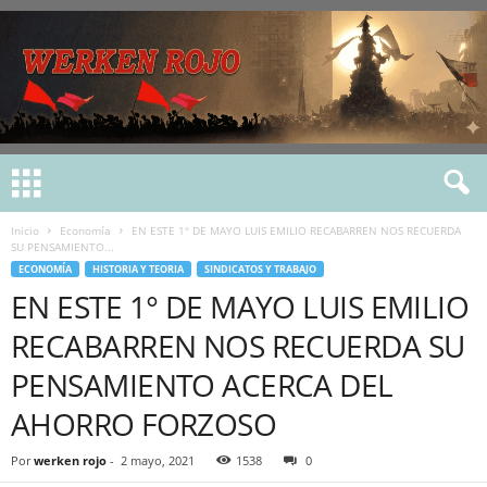
Inicio
Economía
EN ESTE 1° DE MAYO LUIS EMILIO RECABARREN NOS RECUERDA
SU PENSAMIENTO...
ECONOMÍA
HISTORIA Y TEORIA
SINDICATOS Y TRABAJO
EN ESTE 1° DE MAYO LUIS EMILIO
RECABARREN NOS RECUERDA SU
PENSAMIENTO ACERCA DEL
AHORRO FORZOSO
Por
werken rojo
-
2 mayo, 2021
1538
0