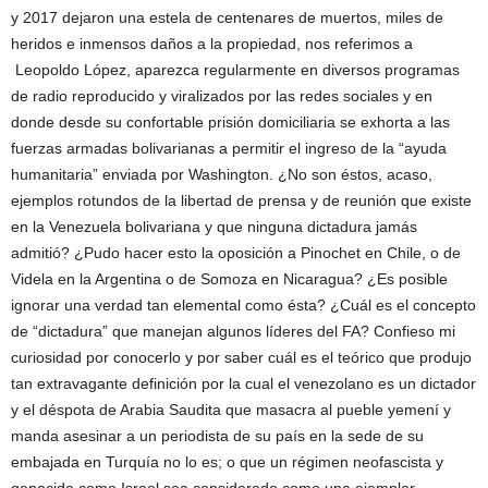
y 2017 dejaron una estela de centenares de muertos, miles de
heridos e inmensos daños a la propiedad, nos referimos a
Leopoldo López, aparezca regularmente en diversos programas
de radio reproducido y viralizados por las redes sociales y en
donde desde su confortable prisión domiciliaria se exhorta a las
fuerzas armadas bolivarianas a permitir el ingreso de la “ayuda
humanitaria” enviada por Washington. ¿No son éstos, acaso,
ejemplos rotundos de la libertad de prensa y de reunión que existe
en la Venezuela bolivariana y que ninguna dictadura jamás
admitió? ¿Pudo hacer esto la oposición a Pinochet en Chile, o de
Videla en la Argentina o de Somoza en Nicaragua? ¿Es posible
ignorar una verdad tan elemental como ésta? ¿Cuál es el concepto
de “dictadura” que manejan algunos líderes del FA? Confieso mi
curiosidad por conocerlo y por saber cuál es el teórico que produjo
tan extravagante definición por la cual el venezolano es un dictador
y el déspota de Arabia Saudita que masacra al pueble yemení y
manda asesinar a un periodista de su país en la sede de su
embajada en Turquía no lo es; o que un régimen neofascista y