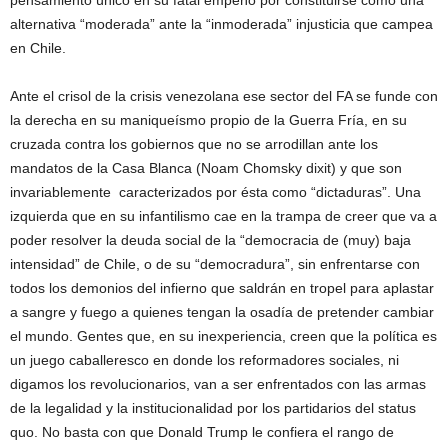
pensamiento único en su fatal empeño por constituirse como una
alternativa “moderada” ante la “inmoderada” injusticia que campea
en Chile.
Ante el crisol de la crisis venezolana ese sector del FA se funde con
la derecha en su maniqueísmo propio de la Guerra Fría, en su
cruzada contra los gobiernos que no se arrodillan ante los
mandatos de la Casa Blanca (Noam Chomsky dixit) y que son
invariablemente caracterizados por ésta como “dictaduras”. Una
izquierda que en su infantilismo cae en la trampa de creer que va a
poder resolver la deuda social de la “democracia de (muy) baja
intensidad” de Chile, o de su “democradura”, sin enfrentarse con
todos los demonios del infierno que saldrán en tropel para aplastar
a sangre y fuego a quienes tengan la osadía de pretender cambiar
el mundo. Gentes que, en su inexperiencia, creen que la política es
un juego caballeresco en donde los reformadores sociales, ni
digamos los revolucionarios, van a ser enfrentados con las armas
de la legalidad y la institucionalidad por los partidarios del status
quo. No basta con que Donald Trump le confiera el rango de