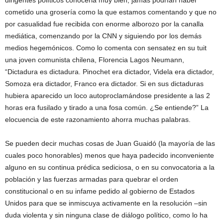
dirigentes políticos conocerla muy bien, jamás podrían haber
cometido una grosería como la que estamos comentando y que no
por casualidad fue recibida con enorme alborozo por la canalla
mediática, comenzando por la CNN y siguiendo por los demás
medios hegemónicos. Como lo comenta con sensatez en su tuit
una joven comunista chilena, Florencia Lagos Neumann,
“Dictadura es dictadura. Pinochet era dictador, Videla era dictador,
Somoza era dictador, Franco era dictador. Si en sus dictaduras
hubiera aparecido un loco autoproclamándose presidente a las 2
horas era fusilado y tirado a una fosa común. ¿Se entiende?” La
elocuencia de este razonamiento ahorra muchas palabras.
Se pueden decir muchas cosas de Juan Guaidó (la mayoría de las
cuales poco honorables) menos que haya padecido inconveniente
alguno en su continua prédica sediciosa, o en su convocatoria a la
población y las fuerzas armadas para quebrar el orden
constitucional o en su infame pedido al gobierno de Estados
Unidos para que se inmiscuya activamente en la resolución –sin
duda violenta y sin ninguna clase de diálogo político, como lo ha