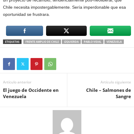
un proyecto de recambio, tendencialmente pos-neoliberal, que
Chile necesita impostergablemente. Sería imperdonable que esa
oportunidad se frustrara.
ETIQUETAS
FRENTE AMPLIO DE CHILE
IZQUIERDA
PABLO VIDAL
VENEZUELA
Artículo anterior
Artículo siguiente
El juego de Occidente en
Chile – Salmones de
Venezuela
Sangre