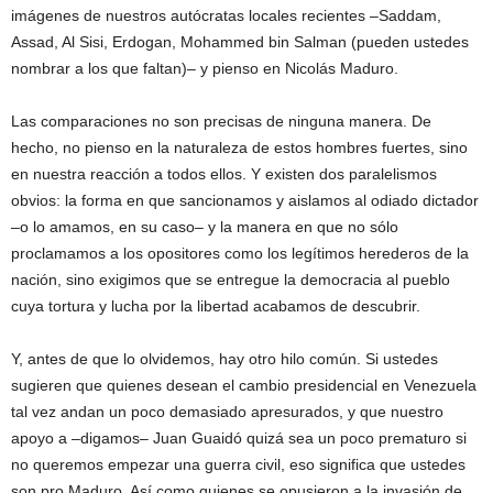
imágenes de nuestros autócratas locales recientes –Saddam,
Assad, Al Sisi, Erdogan, Mohammed bin Salman (pueden ustedes
nombrar a los que faltan)– y pienso en Nicolás Maduro.
Las comparaciones no son precisas de ninguna manera. De
hecho, no pienso en la naturaleza de estos hombres fuertes, sino
en nuestra reacción a todos ellos. Y existen dos paralelismos
obvios: la forma en que sancionamos y aislamos al odiado dictador
–o lo amamos, en su caso– y la manera en que no sólo
proclamamos a los opositores como los legítimos herederos de la
nación, sino exigimos que se entregue la democracia al pueblo
cuya tortura y lucha por la libertad acabamos de descubrir.
Y, antes de que lo olvidemos, hay otro hilo común. Si ustedes
sugieren que quienes desean el cambio presidencial en Venezuela
tal vez andan un poco demasiado apresurados, y que nuestro
apoyo a –digamos– Juan Guaidó quizá sea un poco prematuro si
no queremos empezar una guerra civil, eso significa que ustedes
son pro Maduro. Así como quienes se opusieron a la invasión de