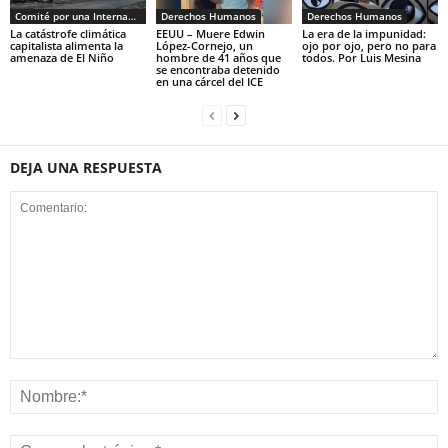
Comité por una Internacional de los Trabajadores - CIT
Derechos Humanos
Derechos Humanos
La catástrofe climática
EEUU – Muere Edwin
La era de la impunidad:
capitalista alimenta la
López-Cornejo, un
ojo por ojo, pero no para
amenaza de El Niño
hombre de 41 años que
todos. Por Luis Mesina
se encontraba detenido
en una cárcel del ICE
DEJA UNA RESPUESTA