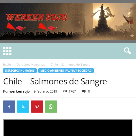
Inicio
Derechos Humanos
Chile – Salmones de Sangre
DERECHOS HUMANOS
MEDIO AMBIENTE, FAUNA Y SOCIEDAD
Chile – Salmones de Sangre
Por
werken rojo
-
9 febrero, 2019
1767
0