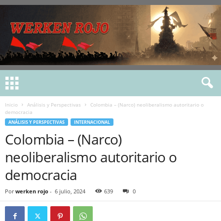
Inicio
Análisis y Perspectivas
Colombia – (Narco) neoliberalismo autoritario o
democracia
ANÁLISIS Y PERSPECTIVAS
INTERNACIONAL
Colombia – (Narco)
neoliberalismo autoritario o
democracia
Por
werken rojo
-
6 julio, 2024
639
0