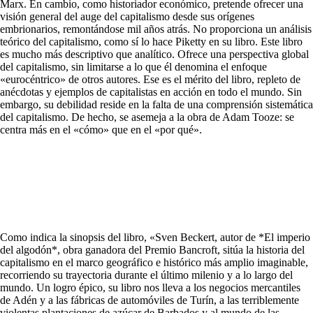
Marx. En cambio, como historiador económico, pretende ofrecer una
visión general del auge del capitalismo desde sus orígenes
embrionarios, remontándose mil años atrás. No proporciona un análisis
teórico del capitalismo, como sí lo hace Piketty en su libro. Este libro
es mucho más descriptivo que analítico. Ofrece una perspectiva global
del capitalismo, sin limitarse a lo que él denomina el enfoque
«eurocéntrico» de otros autores. Ese es el mérito del libro, repleto de
anécdotas y ejemplos de capitalistas en acción en todo el mundo. Sin
embargo, su debilidad reside en la falta de una comprensión sistemática
del capitalismo. De hecho, se asemeja a la obra de Adam Tooze: se
centra más en el «cómo» que en el «por qué».
Como indica la sinopsis del libro, «Sven Beckert, autor de *El imperio
del algodón*, obra ganadora del Premio Bancroft, sitúa la historia del
capitalismo en el marco geográfico e histórico más amplio imaginable,
recorriendo su trayectoria durante el último milenio y a lo largo del
mundo. Un logro épico, su libro nos lleva a los negocios mercantiles
de Adén y a las fábricas de automóviles de Turín, a las terriblemente
violentas plantaciones de azúcar de Barbados y al mundo de las