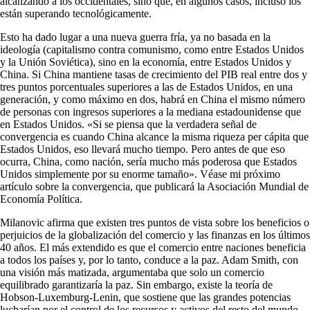
alcanzando a los occidentales, sino que, en algunos casos, incluso los
están superando tecnológicamente.
Esto ha dado lugar a una nueva guerra fría, ya no basada en la
ideología (capitalismo contra comunismo, como entre Estados Unidos
y la Unión Soviética), sino en la economía, entre Estados Unidos y
China. Si China mantiene tasas de crecimiento del PIB real entre dos y
tres puntos porcentuales superiores a las de Estados Unidos, en una
generación, y como máximo en dos, habrá en China el mismo número
de personas con ingresos superiores a la mediana estadounidense que
en Estados Unidos. «Si se piensa que la verdadera señal de
convergencia es cuando China alcance la misma riqueza per cápita que
Estados Unidos, eso llevará mucho tiempo. Pero antes de que eso
ocurra, China, como nación, sería mucho más poderosa que Estados
Unidos simplemente por su enorme tamaño». Véase mi próximo
artículo sobre la convergencia, que publicará la Asociación Mundial de
Economía Política.
Milanovic afirma que existen tres puntos de vista sobre los beneficios o
perjuicios de la globalización del comercio y las finanzas en los últimos
40 años. El más extendido es que el comercio entre naciones beneficia
a todos los países y, por lo tanto, conduce a la paz. Adam Smith, con
una visión más matizada, argumentaba que solo un comercio
equilibrado garantizaría la paz. Sin embargo, existe la teoría de
Hobson-Luxemburg-Lenin, que sostiene que las grandes potencias
lucharían por el control de los recursos y activos del resto del mundo,