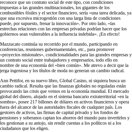
reconoce que un contrato social de este tipo, con condiciones
impuestas a las grandes multinacionales, los gigantes de los
combustibles fósiles y el sector financiero, sería «una tarea delicada, ya
que una excesiva microgestión con una larga lista de condiciones
puede, por supuesto, frenar la innovación». Por otro lado, «las
estrechas relaciones con las empresas privadas podrían hacer que los
gobiernos sean vulnerables a la influencia indebida». ¡En efecto!
Mazzucato continúa su recorrido por el mundo, participando en
conferencias, reuniones gubernamentales, etc., para promover
«proyectos misionales», condicionalidades para las grandes empresas y
un contrato social entre trabajadores y empresarios, todo ello en
nombre de una economía del «bien común». Me atrevo a decir que la
jerga ingeniosa y los títulos de moda no generan un cambio radical.
Ann Pettifor, en su nuevo libro, Global Casino, ni siquiera busca un
cambio radical. Resulta que las finanzas globales no reguladas están
provocando las crisis que vemos en la economía mundial. El mercado
global del dinero, alojado en el sistema bancario extraterritorial «en la
sombra», posee 217 billones de dólares en activos financieros y opera
fuera del alcance de las autoridades fiscales de cualquier país. Los
gestores de activos, las firmas de capital privado y los fondos de
pensiones y soberanos captan los ahorros del mundo para invertirlos y
los gestionan a su antojo, sin rendir cuentas a los políticos ni a los
ciudadanos que los eligen.