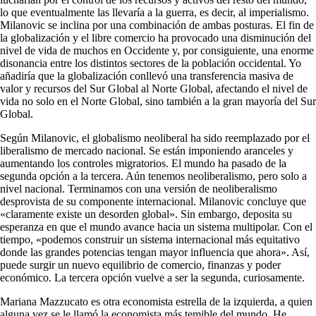
lo que eventualmente las llevaría a la guerra, es decir, al imperialismo.
Milanovic se inclina por una combinación de ambas posturas. El fin de
la globalización y el libre comercio ha provocado una disminución del
nivel de vida de muchos en Occidente y, por consiguiente, una enorme
disonancia entre los distintos sectores de la población occidental. Yo
añadiría que la globalización conllevó una transferencia masiva de
valor y recursos del Sur Global al Norte Global, afectando el nivel de
vida no solo en el Norte Global, sino también a la gran mayoría del Sur
Global.
Según Milanovic, el globalismo neoliberal ha sido reemplazado por el
liberalismo de mercado nacional. Se están imponiendo aranceles y
aumentando los controles migratorios. El mundo ha pasado de la
segunda opción a la tercera. Aún tenemos neoliberalismo, pero solo a
nivel nacional. Terminamos con una versión de neoliberalismo
desprovista de su componente internacional. Milanovic concluye que
«claramente existe un desorden global». Sin embargo, deposita su
esperanza en que el mundo avance hacia un sistema multipolar. Con el
tiempo, «podemos construir un sistema internacional más equitativo
donde las grandes potencias tengan mayor influencia que ahora». Así,
puede surgir un nuevo equilibrio de comercio, finanzas y poder
económico. La tercera opción vuelve a ser la segunda, curiosamente.
Mariana Mazzucato es otra economista estrella de la izquierda, a quien
alguna vez se le llamó la economista más temible del mundo. He