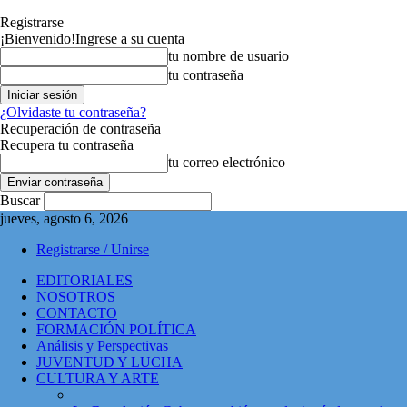
Registrarse
¡Bienvenido!
Ingrese a su cuenta
tu nombre de usuario
tu contraseña
¿Olvidaste tu contraseña?
Recuperación de contraseña
Recupera tu contraseña
tu correo electrónico
Buscar
jueves, agosto 6, 2026
Registrarse / Unirse
EDITORIALES
NOSOTROS
CONTACTO
FORMACIÓN POLÍTICA
Análisis y Perspectivas
JUVENTUD Y LUCHA
CULTURA Y ARTE